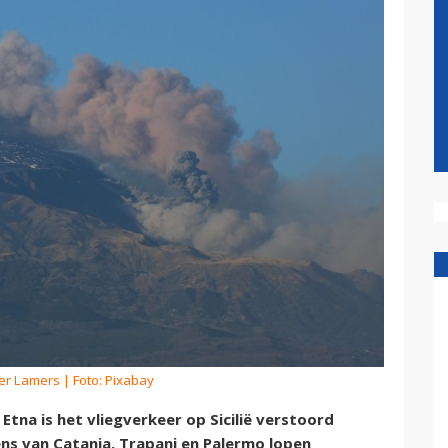
er Lamers
| Foto: Pixabay
tna is het vliegverkeer op Sicilië verstoord
ens van Catania, Trapani en Palermo lopen