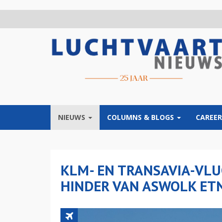
Overslaan
en
naar
de
inhoud
gaan
NIEUWS
COLUMNS & BLOGS
CAREER
KLM- EN TRANSAVIA-VL
HINDER VAN ASWOLK ET