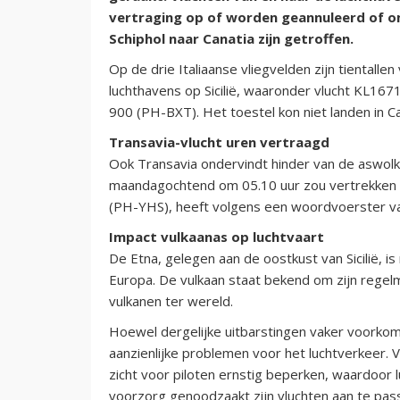
vertraging op of worden geannuleerd of o
Schiphol naar Canatia zijn getroffen.
Op de drie Italiaanse vliegvelden zijn tientalle
luchthavens op Sicilië, waaronder vlucht KL16
900 (PH-BXT). Het toestel kon niet landen in C
Transavia-vlucht uren vertraagd
Ook Transavia ondervindt hinder van de aswolk. 
maandagochtend om 05.10 uur zou vertrekken
(PH-YHS), heeft volgens een woordvoerster van
Impact vulkaanas op luchtvaart
De Etna, gelegen aan de oostkust van Sicilië, 
Europa. De vulkaan staat bekend om zijn regelm
vulkanen ter wereld.
Hoewel dergelijke uitbarstingen vaker voorkome
aanzienlijke problemen voor het luchtverkeer. 
zicht voor piloten ernstig beperken, waardoor 
voorzorg genoodzaakt zijn vluchten aan te pas