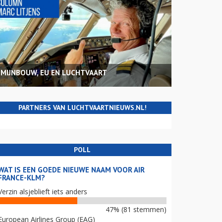
MIJNBOUW, EU EN LUCHTVAART
PARTNERS VAN LUCHTVAARTNIEUWS.NL!
POLL
WAT IS EEN GOEDE NIEUWE NAAM VOOR AIR
FRANCE-KLM?
Verzin alsjeblieft iets anders
47% (81 stemmen)
European Airlines Group (EAG)