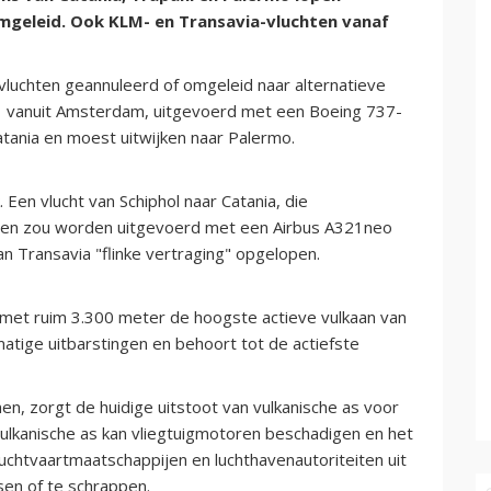
mgeleid. Ook KLM- en Transavia-vluchten vanaf
n vluchten geannuleerd of omgeleid naar alternatieve
71 vanuit Amsterdam, uitgevoerd met een Boeing 737-
atania en moest uitwijken naar Palermo.
Een vlucht van Schiphol naar Catania, die
 en zou worden uitgevoerd met een Airbus A321neo
 Transavia "flinke vertraging" opgelopen.
is met ruim 3.300 meter de hoogste actieve vulkaan van
atige uitbarstingen en behoort tot de actiefste
n, zorgt de huidige uitstoot van vulkanische as voor
Vulkanische as kan vliegtuigmotoren beschadigen en het
luchtvaartmaatschappijen en luchthavenautoriteiten uit
sen of te schrappen.