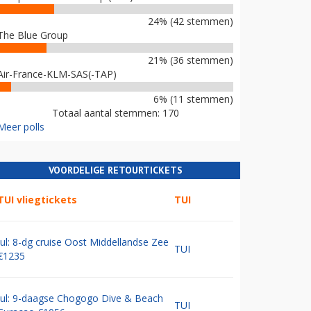
24% (42 stemmen)
The Blue Group
21% (36 stemmen)
Air-France-KLM-SAS(-TAP)
6% (11 stemmen)
Totaal aantal stemmen: 170
Meer polls
VOORDELIGE RETOURTICKETS
TUI vliegtickets
TUI
Jul: 8-dg cruise Oost Middellandse Zee
TUI
€1235
Jul: 9-daagse Chogogo Dive & Beach
TUI