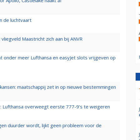
 Apollo, Castlelake haakt af
n de luchtvaart
t vliegveld Maastricht zich aan bij ANVR
t onder meer Lufthansa en easyJet slots vrijgeven op
ansen: maatschappij zet in op nieuwe bestemmingen
er: Lufthansa overweegt eerste 777-9’s te weigeren
iegen duurder wordt, lijkt geen probleem voor de