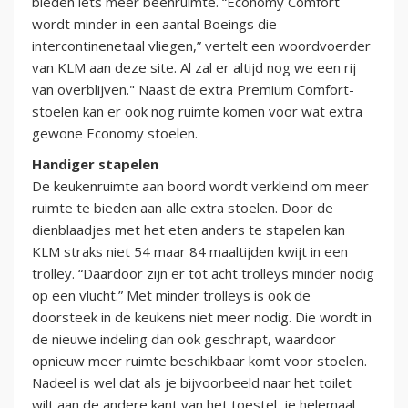
bieden iets meer beenruimte. “Economy Comfort
wordt minder in een aantal Boeings die
intercontinenetaal vliegen,” vertelt een woordvoerder
van KLM aan deze site. Al zal er altijd nog we een rij
van overblijven." Naast de extra Premium Comfort-
stoelen kan er ook nog ruimte komen voor wat extra
gewone Economy stoelen.
Handiger stapelen
De keukenruimte aan boord wordt verkleind om meer
ruimte te bieden aan alle extra stoelen. Door de
dienblaadjes met het eten anders te stapelen kan
KLM straks niet 54 maar 84 maaltijden kwijt in een
trolley. “Daardoor zijn er tot acht trolleys minder nodig
op een vlucht.” Met minder trolleys is ook de
doorsteek in de keukens niet meer nodig. Die wordt in
de nieuwe indeling dan ook geschrapt, waardoor
opnieuw meer ruimte beschikbaar komt voor stoelen.
Nadeel is wel dat als je bijvoorbeeld naar het toilet
wilt aan de andere kant van het toestel, je helemaal