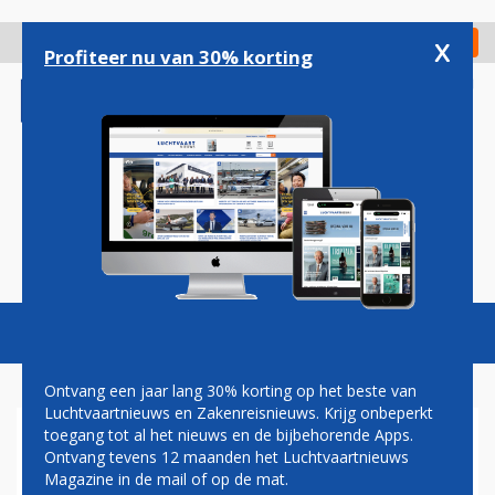
Overslaan
en
x
Digitaal Magazine
Registreer
Check in
naar
Profiteer nu van 30% korting
de
inhoud
gaan
Magazine
Podcasts
Vacatures
Toggl
naviga
Ontvang een jaar lang 30% korting op het beste van
Luchtvaartnieuws en Zakenreisnieuws. Krijg onbeperkt
toegang tot al het nieuws en de bijbehorende Apps.
KLM GAAT IN BOEINGS EXTRA
Ontvang tevens 12 maanden het Luchtvaartnieuws
RUIMTE CREËREN VOOR
Magazine in de mail of op de mat.