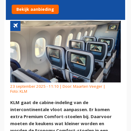
MEER BETALENDE KLANT
Bekijk aanbieding
23 september 2025 - 11:10 | Door:
Maarten Veeger
|
Foto: KLM
KLM gaat de cabine-indeling van de
intercontinentale vloot aanpassen. Er komen
extra Premium Comfort-stoelen bij. Daarvoor
moeten de keukens wat kleiner worden en
worden de Economy Comfort-stoelen in een