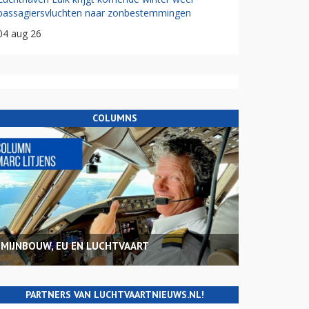
passagiersvluchten naar zonbestemmingen
04 aug 26
COLUMNS
MIJNBOUW, EU EN LUCHTVAART
PARTNERS VAN LUCHTVAARTNIEUWS.NL!