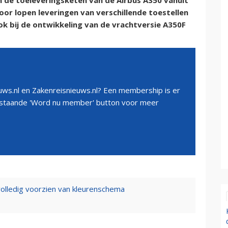
de toeleveringsketen van de Airbus A350 vanuit
oor lopen leveringen van verschillende toestellen
ok bij de ontwikkeling van de vrachtversie A350F
ws.nl en Zakenreisnieuws.nl? Een membership is er
erstaande 'Word nu member' button voor meer
olledig voorzien van kleurenschema