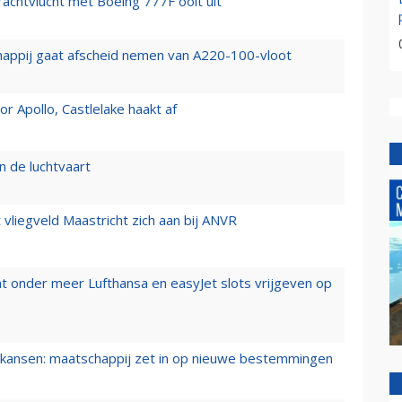
vrachtvlucht met Boeing 777F ooit uit
happij gaat afscheid nemen van A220-100-vloot
 Apollo, Castlelake haakt af
n de luchtvaart
t vliegveld Maastricht zich aan bij ANVR
t onder meer Lufthansa en easyJet slots vrijgeven op
ansen: maatschappij zet in op nieuwe bestemmingen