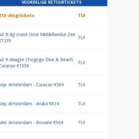
VOORDELIGE RETOURTICKETS
TUI vliegtickets
TUI
Jul: 8-dg cruise Oost Middellandse Zee
TUI
€1235
Jul: 9-daagse Chogogo Dive & Beach
TUI
Curacao €1056
Sep: Amsterdam - Curacao €569
TUI
Sep: Amsterdam - Aruba €614
TUI
Mei: Amsterdam - Bonaire €594
TUI