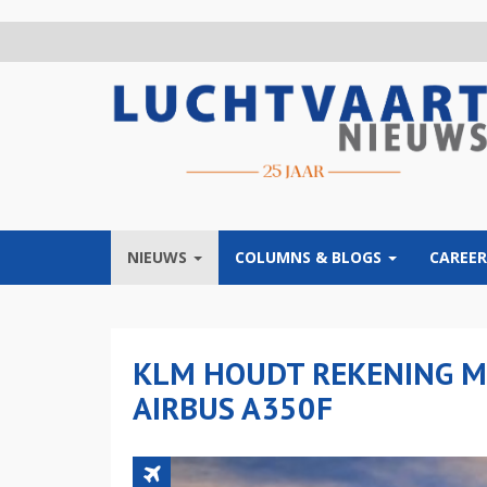
Overslaan
en
naar
de
inhoud
gaan
NIEUWS
COLUMNS & BLOGS
CAREER
KLM HOUDT REKENING M
AIRBUS A350F