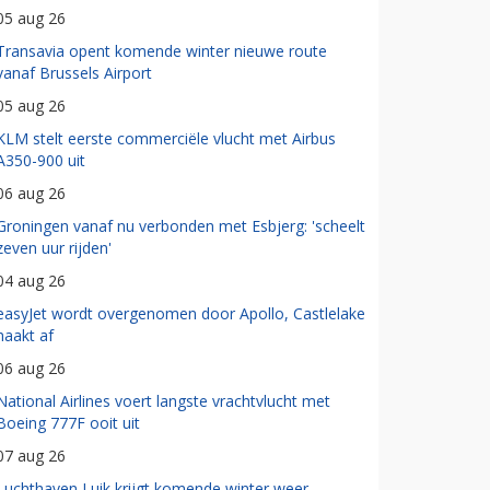
05 aug 26
Transavia opent komende winter nieuwe route
vanaf Brussels Airport
05 aug 26
KLM stelt eerste commerciële vlucht met Airbus
A350-900 uit
06 aug 26
Groningen vanaf nu verbonden met Esbjerg: 'scheelt
zeven uur rijden'
04 aug 26
easyJet wordt overgenomen door Apollo, Castlelake
haakt af
06 aug 26
National Airlines voert langste vrachtvlucht met
Boeing 777F ooit uit
07 aug 26
Luchthaven Luik krijgt komende winter weer