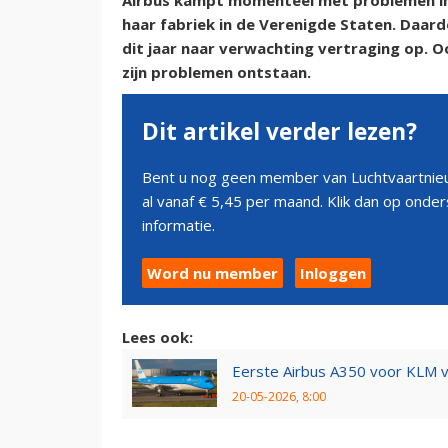
Airbus kampt momenteel met problemen in 
haar fabriek in de Verenigde Staten. Daard
dit jaar naar verwachting vertraging op. O
zijn problemen ontstaan.
Dit artikel verder lezen?
Bent u nog geen member van Luchtvaartnieu
al vanaf € 5,45 per maand. Klik dan op ond
informatie.
Word nu member
Inloggen
Lees ook:
Eerste Airbus A350 voor KLM v
20-05-2026, 8:00