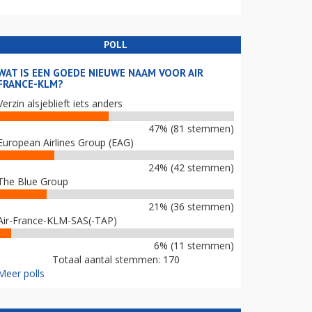
POLL
WAT IS EEN GOEDE NIEUWE NAAM VOOR AIR
FRANCE-KLM?
Verzin alsjeblieft iets anders
47% (81 stemmen)
European Airlines Group (EAG)
24% (42 stemmen)
The Blue Group
21% (36 stemmen)
Air-France-KLM-SAS(-TAP)
6% (11 stemmen)
Totaal aantal stemmen: 170
Meer polls