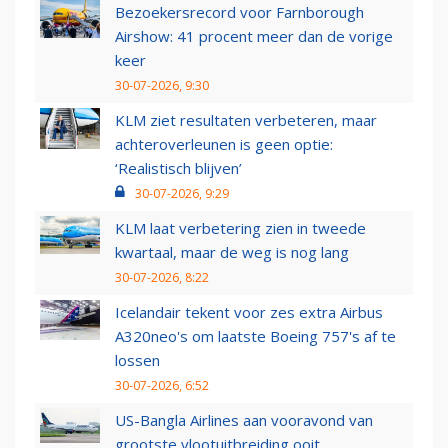
Bezoekersrecord voor Farnborough
Airshow: 41 procent meer dan de vorige
keer
30-07-2026, 9:30
KLM ziet resultaten verbeteren, maar
achteroverleunen is geen optie:
‘Realistisch blijven’
30-07-2026, 9:29
KLM laat verbetering zien in tweede
kwartaal, maar de weg is nog lang
30-07-2026, 8:22
Icelandair tekent voor zes extra Airbus
A320neo's om laatste Boeing 757's af te
lossen
30-07-2026, 6:52
US-Bangla Airlines aan vooravond van
grootste vlootuitbreiding ooit