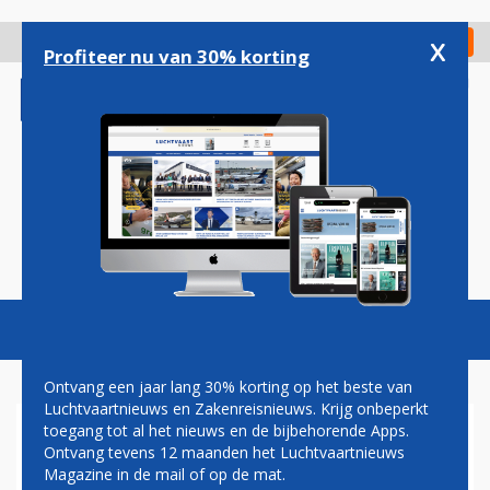
Overslaan
en
x
Digitaal Magazine
Registreer
Check in
naar
Profiteer nu van 30% korting
de
inhoud
gaan
Magazine
Podcasts
Vacatures
Toggl
naviga
Ontvang een jaar lang 30% korting op het beste van
Luchtvaartnieuws en Zakenreisnieuws. Krijg onbeperkt
toegang tot al het nieuws en de bijbehorende Apps.
KLM SCHRAPT VLUCHTEN
Ontvang tevens 12 maanden het Luchtvaartnieuws
NAAR OEGANDA DOOR
Magazine in de mail of op de mat.