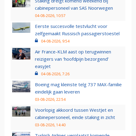
Staking dreigt komend weekend bij
cabinepersoneel van SAS Noorwegen
04-08-2026, 10:57
Eerste succesvolle testvlucht voor
zelfgemaakt Russisch passagierstoestel
04-08-2026, 9:54
Air France-KLM aast op terugwinnen
reizigers van ‘hoofdpijn bezorgend’
easyJet
04-08-2026, 7:26
Boeing mag kleinste telg 737 MAX-familie
eindelijk gaan leveren
03-08-2026, 22:54
Voorlopig akkoord tussen WestJet en
cabinepersoneel, einde staking in zicht
03-08-2026, 14:40
Turkish Airlines verplaatst komende