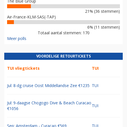
The Blue Group
21% (36 stemmen)
Air-France-KLM-SAS(-TAP)
6% (11 stemmen)
Totaal aantal stemmen: 170
Meer polls
VOORDELIGE RETOURTICKETS
TUI vliegtickets
TUI
Jul: 8-dg cruise Oost Middellandse Zee €1235
TUI
Jul: 9-daagse Chogogo Dive & Beach Curacao
TUI
€1056
Sep: Amsterdam - Curacao €569
TUI