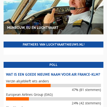
MIJNBOUW, EU EN LUCHTVAART
PARTNERS VAN LUCHTVAARTNIEUWS.NL!
POLL
WAT IS EEN GOEDE NIEUWE NAAM VOOR AIR FRANCE-KLM?
Verzin alsjeblieft iets anders
47% (81 stemmen)
European Airlines Group (EAG)
24% (42 stemmen)