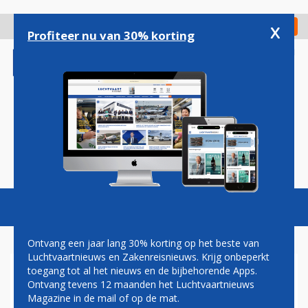
Overslaan
en
x
Digitaal Magazine
Registreer
Check in
naar
Profiteer nu van 30% korting
de
inhoud
gaan
Magazine
Podcasts
Vacatures
Toggl
naviga
Ontvang een jaar lang 30% korting op het beste van
Luchtvaartnieuws en Zakenreisnieuws. Krijg onbeperkt
toegang tot al het nieuws en de bijbehorende Apps.
KLM STUURT NIEUWE AIRBUS
Ontvang tevens 12 maanden het Luchtvaartnieuws
A350 ALS EERSTE NAAR
Magazine in de mail of op de mat.