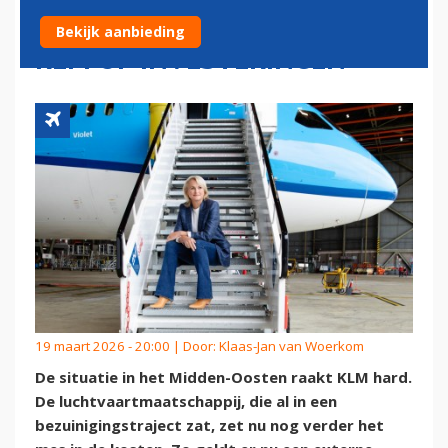
MINDER DIENSTREIZEN EN
Bekijk aanbieding
REM OP INVESTERINGEN
19 maart 2026 - 20:00 | Door:
Klaas-Jan van Woerkom
De situatie in het Midden-Oosten raakt KLM hard.
De luchtvaartmaatschappij, die al in een
bezuinigingstraject zat, zet nu nog verder het