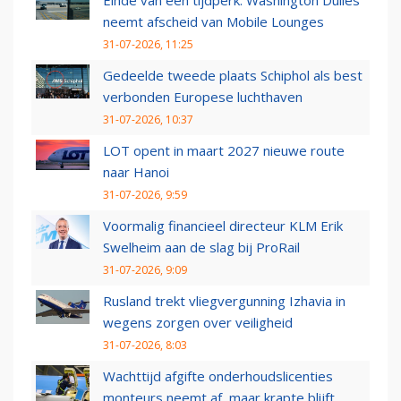
Einde van een tijdperk: Washington Dulles
neemt afscheid van Mobile Lounges
31-07-2026, 11:25
Gedeelde tweede plaats Schiphol als best
verbonden Europese luchthaven
31-07-2026, 10:37
LOT opent in maart 2027 nieuwe route
naar Hanoi
31-07-2026, 9:59
Voormalig financieel directeur KLM Erik
Swelheim aan de slag bij ProRail
31-07-2026, 9:09
Rusland trekt vliegvergunning Izhavia in
wegens zorgen over veiligheid
31-07-2026, 8:03
Wachttijd afgifte onderhoudslicenties
monteurs neemt af, maar krapte blijft