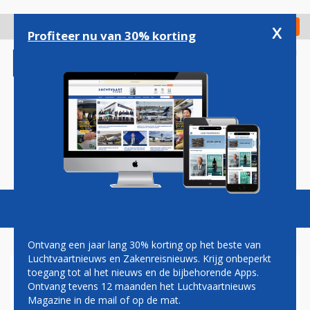
Overslaan
en
x
Digitaal Magazine
Registreer
Check in
naar
Profiteer nu van 30% korting
de
inhoud
gaan
Magazine
Podcasts
Vacatures
Toggl
naviga
Ontvang een jaar lang 30% korting op het beste van
Luchtvaartnieuws en Zakenreisnieuws. Krijg onbeperkt
toegang tot al het nieuws en de bijbehorende Apps.
KLM TREKT AAN DE
Ontvang tevens 12 maanden het Luchtvaartnieuws
NOODREM: VACATURESTOP,
Magazine in de mail of op de mat.