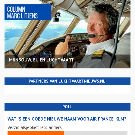
MIJNBOUW, EU EN LUCHTVAART
PARTNERS VAN LUCHTVAARTNIEUWS.NL!
POLL
WAT IS EEN GOEDE NIEUWE NAAM VOOR AIR FRANCE-KLM?
Verzin alsjeblieft iets anders