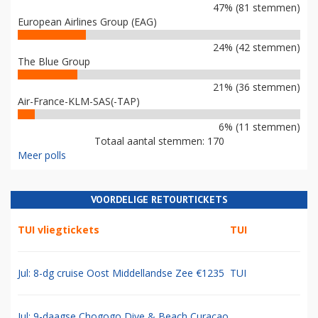
47% (81 stemmen)
European Airlines Group (EAG)
24% (42 stemmen)
The Blue Group
21% (36 stemmen)
Air-France-KLM-SAS(-TAP)
6% (11 stemmen)
Totaal aantal stemmen: 170
Meer polls
VOORDELIGE RETOURTICKETS
TUI vliegtickets
TUI
Jul: 8-dg cruise Oost Middellandse Zee €1235
TUI
Jul: 9-daagse Chogogo Dive & Beach Curacao