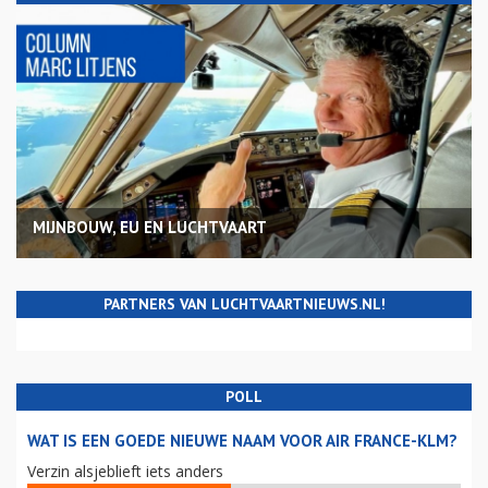
MIJNBOUW, EU EN LUCHTVAART
PARTNERS VAN LUCHTVAARTNIEUWS.NL!
POLL
WAT IS EEN GOEDE NIEUWE NAAM VOOR AIR FRANCE-KLM?
Verzin alsjeblieft iets anders