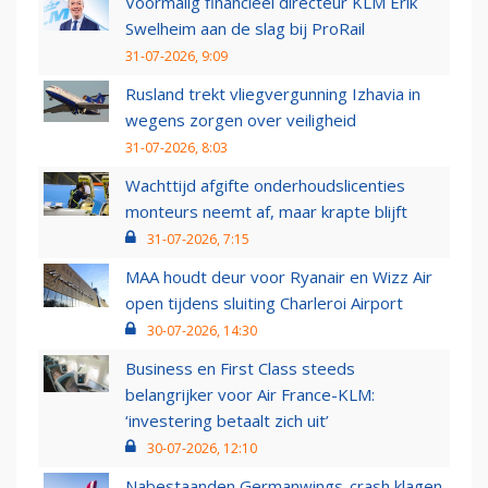
Voormalig financieel directeur KLM Erik
Swelheim aan de slag bij ProRail
31-07-2026, 9:09
Rusland trekt vliegvergunning Izhavia in
wegens zorgen over veiligheid
31-07-2026, 8:03
Wachttijd afgifte onderhoudslicenties
monteurs neemt af, maar krapte blijft
31-07-2026, 7:15
MAA houdt deur voor Ryanair en Wizz Air
open tijdens sluiting Charleroi Airport
30-07-2026, 14:30
Business en First Class steeds
belangrijker voor Air France-KLM:
‘investering betaalt zich uit’
30-07-2026, 12:10
Nabestaanden Germanwings-crash klagen