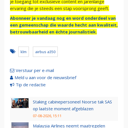
je toegang tot exclusieve content en jarenlange
ervaring die je steeds een stap voorsprong geeft.
Abonneer je vandaag nog en word onderdeel van
een gemeenschap die waarde hecht aan kwaliteit,
betrouwbaarheid en échte journalistiek.
klm
airbus a350
Verstuur per e-mail
Meld u aan voor de nieuwsbrief
Tip de redactie
Staking cabinepersoneel Noorse tak SAS
op laatste moment afgeblazen
07-08-2026, 15:11
Malaysia Airlines neemt maatregelen