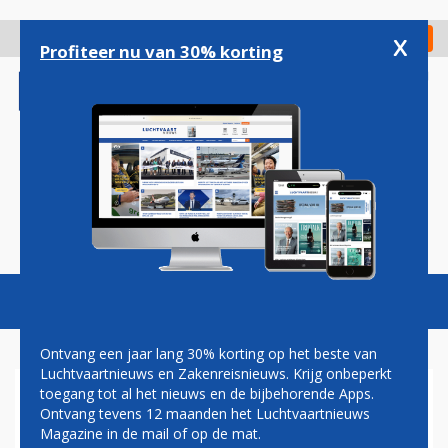
Overslaan
en
x
Digitaal Magazine
Registreer
Check in
naar
Profiteer nu van 30% korting
de
inhoud
gaan
Magazine
Podcasts
Vacatures
Toggl
naviga
Ontvang een jaar lang 30% korting op het beste van
Luchtvaartnieuws en Zakenreisnieuws. Krijg onbeperkt
toegang tot al het nieuws en de bijbehorende Apps.
KLM VERNOEMT EERSTE
Ontvang tevens 12 maanden het Luchtvaartnieuws
AIRBUS A350 NAAR
Magazine in de mail of op de mat.