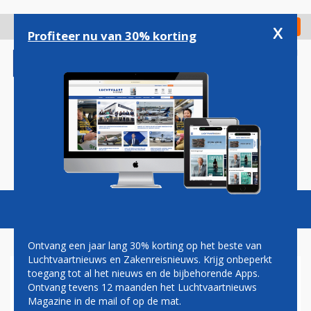
Overslaan
en
x
Digitaal Magazine
Registreer
Check in
naar
Profiteer nu van 30% korting
de
inhoud
gaan
Magazine
Podcasts
Vacatures
Toggl
naviga
Ontvang een jaar lang 30% korting op het beste van
Luchtvaartnieuws en Zakenreisnieuws. Krijg onbeperkt
toegang tot al het nieuws en de bijbehorende Apps.
KLM VERWELKOMT
Ontvang tevens 12 maanden het Luchtvaartnieuws
ZESTIENDE AIRBUS A321NEO
Magazine in de mail of op de mat.