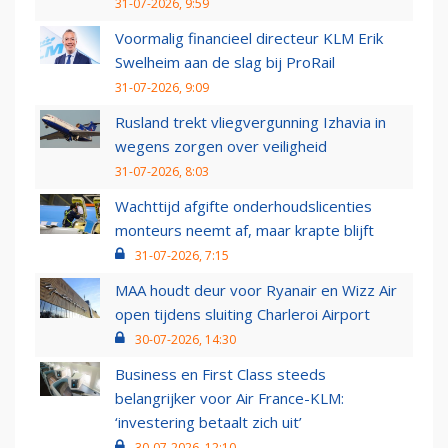
31-07-2026, 9:59
Voormalig financieel directeur KLM Erik
Swelheim aan de slag bij ProRail
31-07-2026, 9:09
Rusland trekt vliegvergunning Izhavia in
wegens zorgen over veiligheid
31-07-2026, 8:03
Wachttijd afgifte onderhoudslicenties
monteurs neemt af, maar krapte blijft
31-07-2026, 7:15
MAA houdt deur voor Ryanair en Wizz Air
open tijdens sluiting Charleroi Airport
30-07-2026, 14:30
Business en First Class steeds
belangrijker voor Air France-KLM:
‘investering betaalt zich uit’
30-07-2026, 12:10