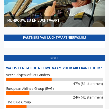
MIJNBOUW, EU EN LUCHTVAART
PARTNERS VAN LUCHTVAARTNIEUWS.NL!
POLL
WAT IS EEN GOEDE NIEUWE NAAM VOOR AIR FRANCE-KLM?
Verzin alsjeblieft iets anders
47% (81 stemmen)
European Airlines Group (EAG)
24% (42 stemmen)
The Blue Group