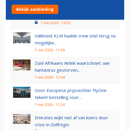
Koning kruipt voor de laatste keer achter
Bekijk aanbieding
het stuur van...
7 mei 2026 - 18:53
Vakbond: KLM haalde crew snel terug na
mogelijke...
7 mei 2026 - 17:59
Zuid-Afrikaans Airlink waarschuwt: aan
hantavirus gestorven...
7 mei 2026 - 12:44
Oost-Europese prijsvechter FlyOne
tekent bestelling voor...
7 mei 2026 - 12:24
Emirates wijkt niet af van koers door
crisis in Golfregio