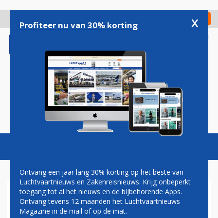
Overslaan
en
x
Digitaal Magazine
Registreer
Check in
naar
Profiteer nu van 30% korting
de
inhoud
gaan
Magazine
Podcasts
Vacatures
Toggl
naviga
Ontvang een jaar lang 30% korting op het beste van
Luchtvaartnieuws en Zakenreisnieuws. Krijg onbeperkt
toegang tot al het nieuws en de bijbehorende Apps.
AIRLINES
Ontvang tevens 12 maanden het Luchtvaartnieuws
Magazine in de mail of op de mat.