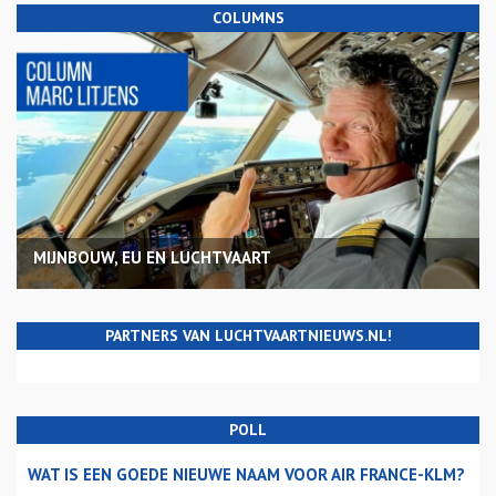
COLUMNS
MIJNBOUW, EU EN LUCHTVAART
PARTNERS VAN LUCHTVAARTNIEUWS.NL!
POLL
WAT IS EEN GOEDE NIEUWE NAAM VOOR AIR FRANCE-KLM?