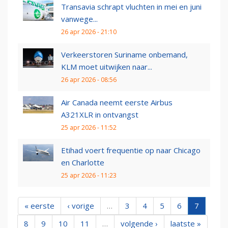
Transavia schrapt vluchten in mei en juni
vanwege...
26 apr 2026 - 21:10
Verkeerstoren Suriname onbemand,
KLM moet uitwijken naar...
26 apr 2026 - 08:56
Air Canada neemt eerste Airbus
A321XLR in ontvangst
25 apr 2026 - 11:52
Etihad voert frequentie op naar Chicago
en Charlotte
25 apr 2026 - 11:23
« eerste
‹ vorige
…
3
4
5
6
7
8
9
10
11
…
volgende ›
laatste »