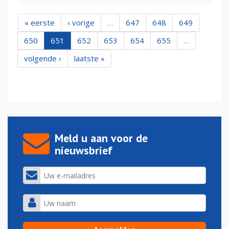
« eerste
‹ vorige
…
647
648
649
650
651
652
653
654
655
…
volgende ›
laatste »
Meld u aan voor de
nieuwsbrief