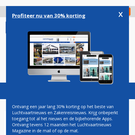
Overslaan
en
x
Digitaal Magazine
Registreer
Check in
naar
Profiteer nu van 30% korting
de
inhoud
gaan
Magazine
Podcasts
Vacatures
Toggl
naviga
Ontvang een jaar lang 30% korting op het beste van
Luchtvaartnieuws en Zakenreisnieuws. Krijg onbeperkt
toegang tot al het nieuws en de bijbehorende Apps.
AIRLINES
Ontvang tevens 12 maanden het Luchtvaartnieuws
Magazine in de mail of op de mat.