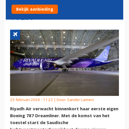
OPENING NIEUWE ROUTES
Bekijk aanbieding
VOLGT
25 februari 2026 - 11:22 | Door:
Sander Lamers
Riyadh Air verwacht binnenkort haar eerste eigen
Boeing 787 Dreamliner. Met de komst van het
toestel start de Saudische