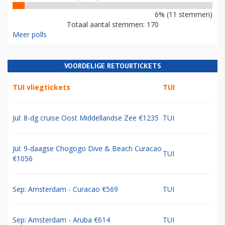
6% (11 stemmen)
Totaal aantal stemmen: 170
Meer polls
VOORDELIGE RETOURTICKETS
TUI vliegtickets
TUI
Jul: 8-dg cruise Oost Middellandse Zee €1235
TUI
Jul: 9-daagse Chogogo Dive & Beach Curacao
TUI
€1056
Sep: Amsterdam - Curacao €569
TUI
Sep: Amsterdam - Aruba €614
TUI