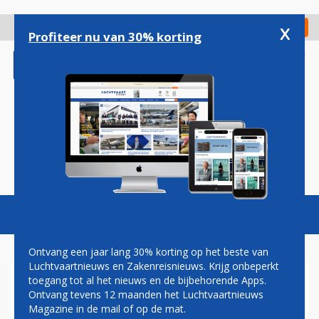
Overslaan
en
x
Digitaal Magazine
Registreer
Check in
naar
Profiteer nu van 30% korting
de
inhoud
gaan
Magazine
Podcasts
Vacatures
Toggl
naviga
Ontvang een jaar lang 30% korting op het beste van
Luchtvaartnieuws en Zakenreisnieuws. Krijg onbeperkt
toegang tot al het nieuws en de bijbehorende Apps.
KOMST EERSTE EIGEN
Ontvang tevens 12 maanden het Luchtvaartnieuws
RIYADH AIR 787 DICHTBIJ,
Magazine in de mail of op de mat.