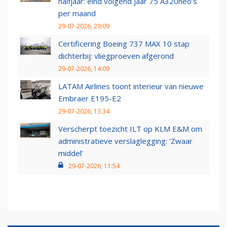
halfjaar: eind volgend jaar 75 A320neo’s
per maand
29-07-2026, 20:09
Certificering Boeing 737 MAX 10 stap
dichterbij: vliegproeven afgerond
29-07-2026, 14:09
LATAM Airlines toont interieur van nieuwe
Embraer E195-E2
29-07-2026, 13:34
Verscherpt toezicht ILT op KLM E&M om
administratieve verslaglegging: ‘Zwaar
middel’
29-07-2026, 11:54