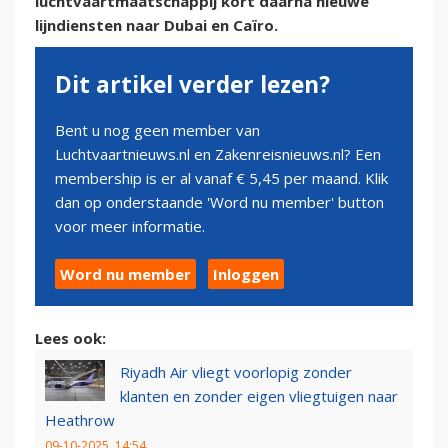
luchtvaartmaatschappij kort daarna nieuwe
lijndiensten naar Dubai en Caïro.
Dit artikel verder lezen?
Bent u nog geen member van
Luchtvaartnieuws.nl en Zakenreisnieuws.nl? Een
membership is er al vanaf € 5,45 per maand. Klik
dan op onderstaande 'Word nu member' button
voor meer informatie.
Word nu member
Inloggen
Lees ook:
Riyadh Air vliegt voorlopig zonder
klanten en zonder eigen vliegtuigen naar
Heathrow
09-10-2025, 14:54