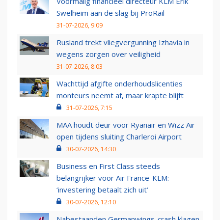
Voormalig financieel directeur KLM Erik
Swelheim aan de slag bij ProRail
31-07-2026, 9:09
Rusland trekt vliegvergunning Izhavia in
wegens zorgen over veiligheid
31-07-2026, 8:03
Wachttijd afgifte onderhoudslicenties
monteurs neemt af, maar krapte blijft
31-07-2026, 7:15
MAA houdt deur voor Ryanair en Wizz Air
open tijdens sluiting Charleroi Airport
30-07-2026, 14:30
Business en First Class steeds
belangrijker voor Air France-KLM:
‘investering betaalt zich uit’
30-07-2026, 12:10
Nabestaanden Germanwings-crash klagen