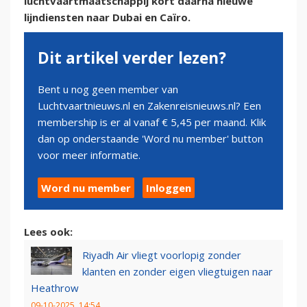
luchtvaartmaatschappij kort daarna nieuwe
lijndiensten naar Dubai en Caïro.
Dit artikel verder lezen?
Bent u nog geen member van
Luchtvaartnieuws.nl en Zakenreisnieuws.nl? Een
membership is er al vanaf € 5,45 per maand. Klik
dan op onderstaande 'Word nu member' button
voor meer informatie.
Word nu member
Inloggen
Lees ook:
Riyadh Air vliegt voorlopig zonder
klanten en zonder eigen vliegtuigen naar
Heathrow
09-10-2025, 14:54