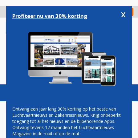
Overslaan
en
x
Digitaal Magazine
Registreer
Check in
naar
Profiteer nu van 30% korting
de
inhoud
gaan
Magazine
Podcasts
Vacatures
Toggl
naviga
Ontvang een jaar lang 30% korting op het beste van
Luchtvaartnieuws en Zakenreisnieuws. Krijg onbeperkt
toegang tot al het nieuws en de bijbehorende Apps.
KOMST EERSTE EIGEN
Ontvang tevens 12 maanden het Luchtvaartnieuws
RIYADH AIR 787 DICHTBIJ,
Magazine in de mail of op de mat.