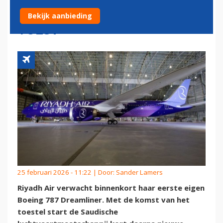
OPENING NIEUWE ROUTES
Bekijk aanbieding
VOLGT
25 februari 2026 - 11:22 | Door:
Sander Lamers
Riyadh Air verwacht binnenkort haar eerste eigen
Boeing 787 Dreamliner. Met de komst van het
toestel start de Saudische