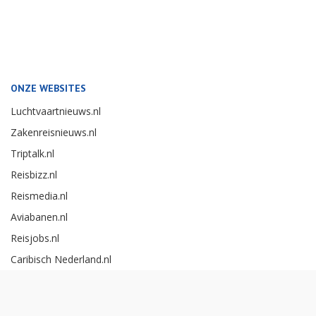
ONZE WEBSITES
Luchtvaartnieuws.nl
Zakenreisnieuws.nl
Triptalk.nl
Reisbizz.nl
Reismedia.nl
Aviabanen.nl
Reisjobs.nl
Caribisch Nederland.nl
Careerexperience.nl
Zakenreisawards.nl