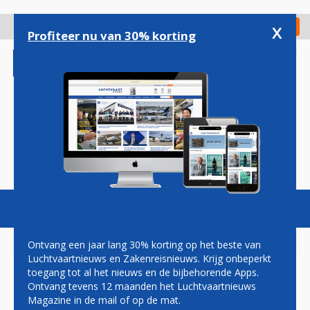
Overslaan
en
x
Digitaal Magazine
Registreer
Check in
naar
Profiteer nu van 30% korting
de
inhoud
gaan
Magazine
Podcasts
Vacatures
Toggl
naviga
Ontvang een jaar lang 30% korting op het beste van
Luchtvaartnieuws en Zakenreisnieuws. Krijg onbeperkt
toegang tot al het nieuws en de bijbehorende Apps.
KONING KRUIPT VOOR DE
Ontvang tevens 12 maanden het Luchtvaartnieuws
LAATSTE KEER ACHTER HET
Magazine in de mail of op de mat.