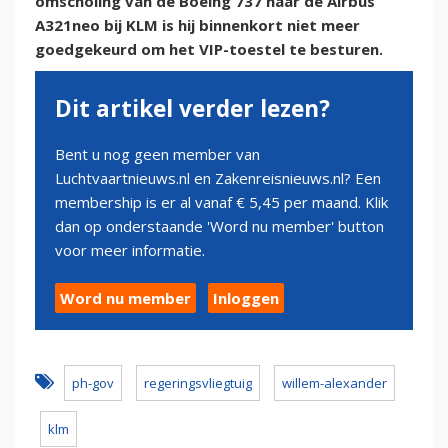
omscholing van de Boeing 737 naar de Airbus
A321neo bij KLM is hij binnenkort niet meer
goedgekeurd om het VIP-toestel te besturen.
Dit artikel verder lezen?
Bent u nog geen member van
Luchtvaartnieuws.nl en Zakenreisnieuws.nl? Een
membership is er al vanaf € 5,45 per maand. Klik
dan op onderstaande 'Word nu member' button
voor meer informatie.
Word nu member
Inloggen
ph-gov
regeringsvliegtuig
willem-alexander
klm