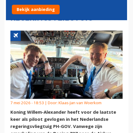
STUUR VAN NEDERLANDS
Bekijk aanbieding
REGERINGSVLIEGTUIG
7 mei 2026 - 18:53 | Door:
Klaas-Jan van Woerkom
Koning Willem-Alexander heeft voor de laatste
keer als piloot gevlogen in het Nederlandse
regeringsvliegtuig PH-GOV. Vanwege zijn