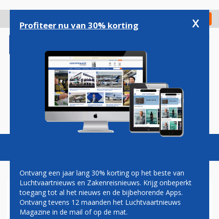
Overslaan
en
x
Digitaal Magazine
Registreer
Check in
naar
Profiteer nu van 30% korting
de
inhoud
gaan
Magazine
Podcasts
Vacatures
Toggl
naviga
Ontvang een jaar lang 30% korting op het beste van
Luchtvaartnieuws en Zakenreisnieuws. Krijg onbeperkt
toegang tot al het nieuws en de bijbehorende Apps.
LANDINGSBAAN TOKIO
Ontvang tevens 12 maanden het Luchtvaartnieuws
HANEDA DICHT NA
Magazine in de mail of op de mat.