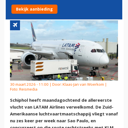
VLUCHT NAAR SCHIPHOL
Bekijk aanbieding
30 maart 2026 - 11:00 | Door:
Klaas-Jan van Woerkom
|
Foto: Reismedia
Schiphol heeft maandagochtend de allereerste
vlucht van LATAM Airlines verwelkomd. De Zuid-
Amerikaanse luchtvaartmaatschappij vliegt vanaf
nu zes keer per week naar Sao Paulo, en
concurreert op die route rechtstreeks met KLM.