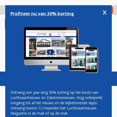
Overslaan
en
x
Digitaal Magazine
Registreer
Check in
naar
Profiteer nu van 30% korting
de
inhoud
gaan
Magazine
Podcasts
Vacatures
Toggl
naviga
Ontvang een jaar lang 30% korting op het beste van
Luchtvaartnieuws en Zakenreisnieuws. Krijg onbeperkt
toegang tot al het nieuws en de bijbehorende Apps.
LATAM AIRLINES SLAAT
Ontvang tevens 12 maanden het Luchtvaartnieuws
VLEUGELS UIT MET EERSTE
Magazine in de mail of op de mat.