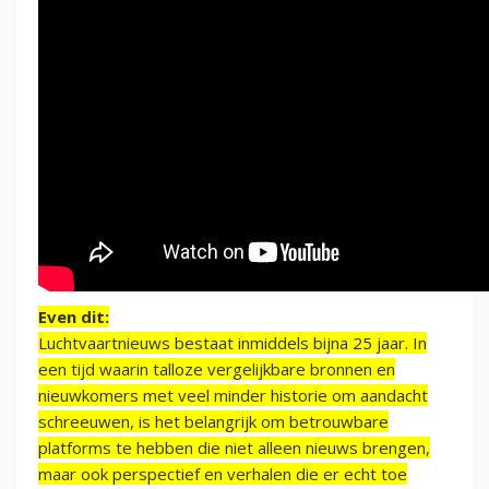
Even dit:
Luchtvaartnieuws bestaat inmiddels bijna 25 jaar. In
een tijd waarin talloze vergelijkbare bronnen en
nieuwkomers met veel minder historie om aandacht
schreeuwen, is het belangrijk om betrouwbare
platforms te hebben die niet alleen nieuws brengen,
maar ook perspectief en verhalen die er echt toe