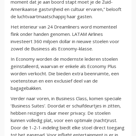
moment dat je aan boord stapt moet je de Zuid-
Amerikaanse gastvrijheid en cultuur ervaren,” belooft
de luchtvaartmaatschappij haar gasten.
Het interieur van 24 Dreamliners word momenteel
flink onder handen genomen. LATAM Airlines
investeert 360 miljoen dollar in nieuwe stoelen voor
zowel de Business als Economy-klasse.
In Economy worden de modernste lederen stoelen
geïnstalleerd, waarvan er enkele als Economy Plus
worden verkocht. Die bieden extra beenruimte, een
voetensteun en een exclusief deel van de
bagagebakken.
Verder naar voren, in Business Class, komen speciale
‘Business Suites’. Doordat er schuifdeurtjes in zitten,
hebben reizigers daar meer privacy. De stoelen
kunnen volledig plat, voor een optimale (nacht)rust.
Door de 1-2-1-indeling biedt elke stoel direct toegang
tot het gangpad. Voor inflight entertainment is er in