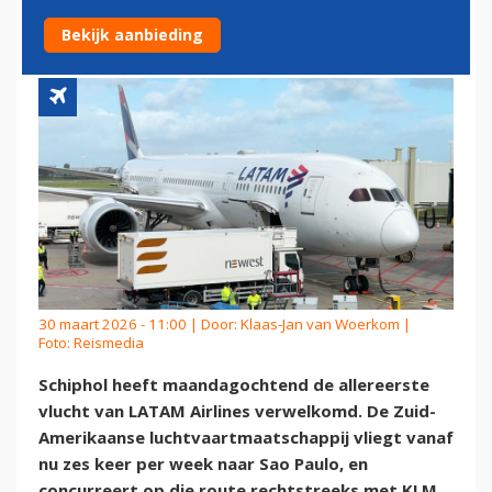
VLUCHT NAAR SCHIPHOL
Bekijk aanbieding
30 maart 2026 - 11:00 | Door:
Klaas-Jan van Woerkom
|
Foto: Reismedia
Schiphol heeft maandagochtend de allereerste
vlucht van LATAM Airlines verwelkomd. De Zuid-
Amerikaanse luchtvaartmaatschappij vliegt vanaf
nu zes keer per week naar Sao Paulo, en
concurreert op die route rechtstreeks met KLM.