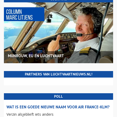
MIJNBOUW, EU EN LUCHTVAART
PARTNERS VAN LUCHTVAARTNIEUWS.NL!
POLL
WAT IS EEN GOEDE NIEUWE NAAM VOOR AIR FRANCE-KLM?
Verzin alsjeblieft iets anders