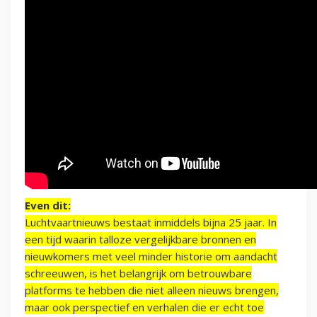
Even dit:
Luchtvaartnieuws bestaat inmiddels bijna 25 jaar. In
een tijd waarin talloze vergelijkbare bronnen en
nieuwkomers met veel minder historie om aandacht
schreeuwen, is het belangrijk om betrouwbare
platforms te hebben die niet alleen nieuws brengen,
maar ook perspectief en verhalen die er echt toe