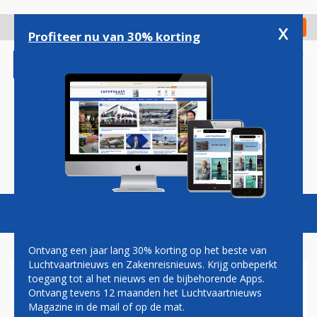
Overslaan
en
x
Digitaal Magazine
Registreer
Check in
naar
Profiteer nu van 30% korting
de
inhoud
gaan
Magazine
Podcasts
Vacatures
Toggl
naviga
Ontvang een jaar lang 30% korting op het beste van
Luchtvaartnieuws en Zakenreisnieuws. Krijg onbeperkt
toegang tot al het nieuws en de bijbehorende Apps.
LATAM AIRLINES SLAAT
Ontvang tevens 12 maanden het Luchtvaartnieuws
VLEUGELS UIT MET EERSTE
Magazine in de mail of op de mat.