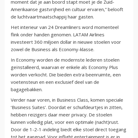
moment dat je aan boord stapt moet je de Zuid-
Amerikaanse gastvrijheid en cultuur ervaren,” belooft
de luchtvaartmaatschappij haar gasten.
Het interieur van 24 Dreamliners word momenteel
flink onder handen genomen. LATAM Airlines
investeert 360 miljoen dollar in nieuwe stoelen voor
zowel de Business als Economy-klasse.
In Economy worden de modernste lederen stoelen
geïnstalleerd, waarvan er enkele als Economy Plus
worden verkocht. Die bieden extra beenruimte, een
voetensteun en een exclusief deel van de
bagagebakken.
Verder naar voren, in Business Class, komen speciale
‘Business Suites’. Doordat er schuifdeurtjes in zitten,
hebben reizigers daar meer privacy. De stoelen
kunnen volledig plat, voor een optimale (nacht)rust.
Door de 1-2-1-indeling biedt elke stoel direct toegang
tot het gangpad. Voor inflight entertainment is er in