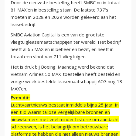
Door de nieuwste bestelling heeft SMBC nu in totaal
81 MAX’en in bestelling staan. De laatste 737's
moeten in 2028 en 2029 worden geleverd aan het
leasebedrijf.
SMBC Aviation Capital is een van de grootste
vliegtuigleasemaatschappijen ter wereld. Het bedrijf
heeft al 65 MAX’en in beheer en bezit, en heeft in
totaal een vloot van 711 vliegtuigen.
Het is druk bij Boeing. Maandag werd bekend dat
Vietnam Airlines 50 MAX-toestellen heeft besteld en
vorige week bestelde leasemaatschappij ACG nog 13
MAX'en.
Even dit:
Luchtvaartnieuws bestaat inmiddels bijna 25 jaar. In
een tijd waarin talloze vergelijkbare bronnen en
nieuwkomers met veel minder historie om aandacht
schreeuwen, is het belangrijk om betrouwbare
platforms te hebben die niet alleen nieuws brengen,