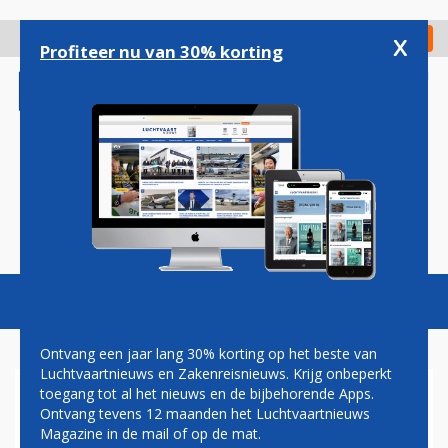
Overslaan
en
x
Digitaal Magazine
Registreer
Check in
naar
Profiteer nu van 30% korting
de
inhoud
gaan
Magazine
Podcasts
Vacatures
Toggl
naviga
Ontvang een jaar lang 30% korting op het beste van
Luchtvaartnieuws en Zakenreisnieuws. Krijg onbeperkt
toegang tot al het nieuws en de bijbehorende Apps.
LEASEMAATSCHAPPIJ SMBC
Ontvang tevens 12 maanden het Luchtvaartnieuws
AVIATION CAPITAL BESTELT
Magazine in de mail of op de mat.