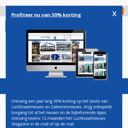
Overslaan
en
x
Digitaal Magazine
Registreer
Check in
naar
Profiteer nu van 30% korting
de
inhoud
gaan
Magazine
Podcasts
Vacatures
Toggl
naviga
Ontvang een jaar lang 30% korting op het beste van
Luchtvaartnieuws en Zakenreisnieuws. Krijg onbeperkt
toegang tot al het nieuws en de bijbehorende Apps.
LEGE VLUCHTEN TOCH DE
Ontvang tevens 12 maanden het Luchtvaartnieuws
LUCHT IN: "VOORKOMEN DAT
Magazine in de mail of op de mat.