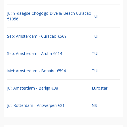
Jul: 8-dg cruise Oost Middellandse Zee €1235
TUI
Jul: 9-daagse Chogogo Dive & Beach Curacao
TUI
€1056
Sep: Amsterdam - Curacao €569
TUI
Sep: Amsterdam - Aruba €614
TUI
Mei: Amsterdam - Bonaire €594
TUI
Jul: Amsterdam - Berlijn €38
Eurostar
Jul: Rotterdam - Antwerpen €21
NS