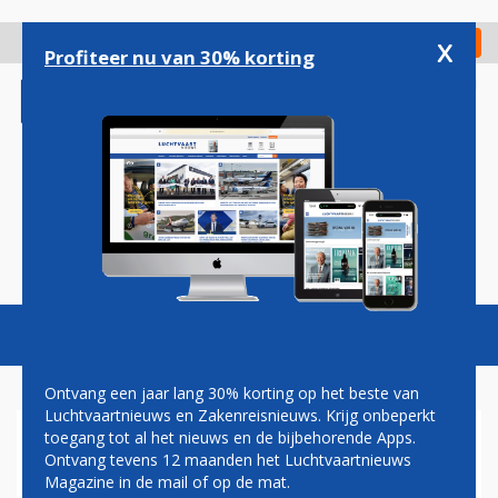
Overslaan
en
x
Digitaal Magazine
Registreer
Check in
naar
Profiteer nu van 30% korting
de
inhoud
gaan
Magazine
Podcasts
Vacatures
Toggl
naviga
Ontvang een jaar lang 30% korting op het beste van
Luchtvaartnieuws en Zakenreisnieuws. Krijg onbeperkt
toegang tot al het nieuws en de bijbehorende Apps.
LUCHTVAARTLEIDERS BIJEEN
Ontvang tevens 12 maanden het Luchtvaartnieuws
IN RIO: GEVOLGEN CRISIS
Magazine in de mail of op de mat.