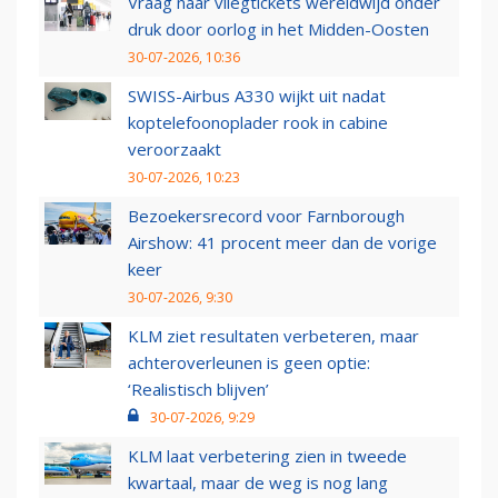
Vraag naar vliegtickets wereldwijd onder
druk door oorlog in het Midden-Oosten
30-07-2026, 10:36
SWISS-Airbus A330 wijkt uit nadat
koptelefoonoplader rook in cabine
veroorzaakt
30-07-2026, 10:23
Bezoekersrecord voor Farnborough
Airshow: 41 procent meer dan de vorige
keer
30-07-2026, 9:30
KLM ziet resultaten verbeteren, maar
achteroverleunen is geen optie:
‘Realistisch blijven’
30-07-2026, 9:29
KLM laat verbetering zien in tweede
kwartaal, maar de weg is nog lang