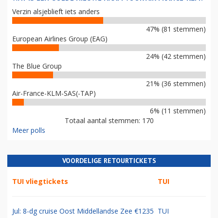
POLL
WAT IS EEN GOEDE NIEUWE NAAM VOOR AIR FRANCE-KLM?
Verzin alsjeblieft iets anders
47% (81 stemmen)
European Airlines Group (EAG)
24% (42 stemmen)
The Blue Group
21% (36 stemmen)
Air-France-KLM-SAS(-TAP)
6% (11 stemmen)
Totaal aantal stemmen: 170
Meer polls
VOORDELIGE RETOURTICKETS
TUI vliegtickets
TUI