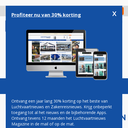
Overslaan
en
x
Digitaal Magazine
Registreer
Check in
naar
Profiteer nu van 30% korting
de
inhoud
gaan
Magazine
Podcasts
Vacatures
Toggl
naviga
Ontvang een jaar lang 30% korting op het beste van
Luchtvaartnieuws en Zakenreisnieuws. Krijg onbeperkt
toegang tot al het nieuws en de bijbehorende Apps.
LUCHTVAARTMAATSCHAPPIJEN
Ontvang tevens 12 maanden het Luchtvaartnieuws
BEREIDEN ZICH VOOR OP
Magazine in de mail of op de mat.