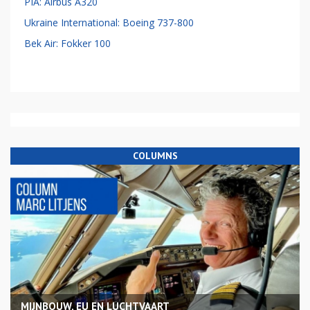
PIA: Airbus A320
Ukraine International: Boeing 737-800
Bek Air: Fokker 100
COLUMNS
MIJNBOUW, EU EN LUCHTVAART