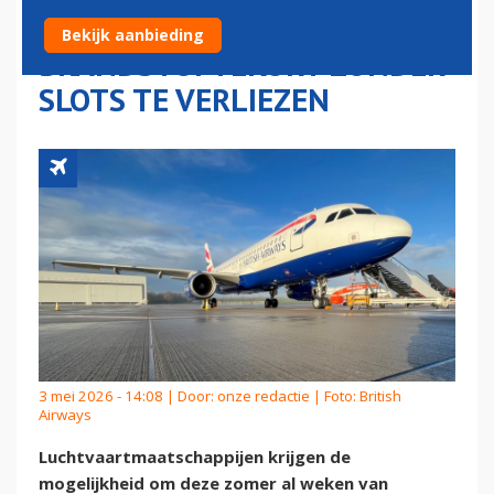
SCHRAPPEN BIJ DREIGEND
Bekijk aanbieding
BRANDSTOFTEKORT ZONDER
SLOTS TE VERLIEZEN
3 mei 2026 - 14:08 | Door:
onze redactie
| Foto: British
Airways
Luchtvaartmaatschappijen krijgen de
mogelijkheid om deze zomer al weken van