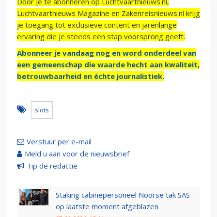
Door je te abonneren op Luchtvaartnieuws.nl,
Luchtvaartnieuws Magazine en Zakenreisnieuws.nl krijg
je toegang tot exclusieve content en jarenlange
ervaring die je steeds een stap voorsprong geeft.
Abonneer je vandaag nog en word onderdeel van
een gemeenschap die waarde hecht aan kwaliteit,
betrouwbaarheid en échte journalistiek.
slots
Verstuur per e-mail
Meld u aan voor de nieuwsbrief
Tip de redactie
Staking cabinepersoneel Noorse tak SAS
op laatste moment afgeblazen