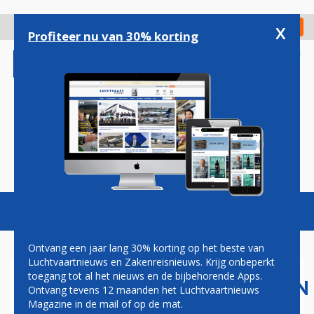
Overslaan
en
x
Digitaal Magazine
Registreer
Check in
naar
Profiteer nu van 30% korting
de
inhoud
gaan
Magazine
Podcasts
Vacatures
Toggl
naviga
Ontvang een jaar lang 30% korting op het beste van
Luchtvaartnieuws en Zakenreisnieuws. Krijg onbeperkt
toegang tot al het nieuws en de bijbehorende Apps.
LUCHTVAARTMAATSCHAPPIJEN
Ontvang tevens 12 maanden het Luchtvaartnieuws
MOGEN VLUCHTEN
Magazine in de mail of op de mat.