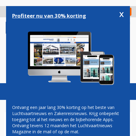
Overslaan
en
x
Digitaal Magazine
Registreer
Check in
naar
Profiteer nu van 30% korting
de
inhoud
gaan
Magazine
Podcasts
Vacatures
Toggl
naviga
Ontvang een jaar lang 30% korting op het beste van
Luchtvaartnieuws en Zakenreisnieuws. Krijg onbeperkt
toegang tot al het nieuws en de bijbehorende Apps.
LUCHTVAARTORGANISATIES
Ontvang tevens 12 maanden het Luchtvaartnieuws
NAAR RECHTER TEGEN
Magazine in de mail of op de mat.