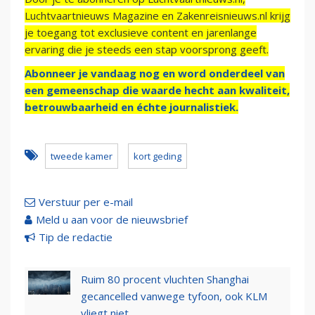
Luchtvaartnieuws Magazine en Zakenreisnieuws.nl krijg
je toegang tot exclusieve content en jarenlange
ervaring die je steeds een stap voorsprong geeft.
Abonneer je vandaag nog en word onderdeel van
een gemeenschap die waarde hecht aan kwaliteit,
betrouwbaarheid en échte journalistiek.
tweede kamer
kort geding
Verstuur per e-mail
Meld u aan voor de nieuwsbrief
Tip de redactie
Ruim 80 procent vluchten Shanghai
gecancelled vanwege tyfoon, ook KLM
vliegt niet