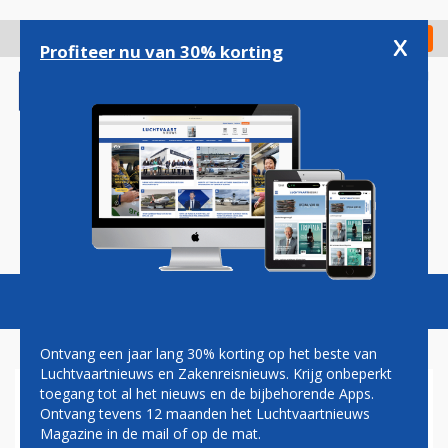
Overslaan
en
x
Digitaal Magazine
Registreer
Check in
naar
Profiteer nu van 30% korting
de
inhoud
gaan
Magazine
Podcasts
Vacatures
Toggl
naviga
Ontvang een jaar lang 30% korting op het beste van
Luchtvaartnieuws en Zakenreisnieuws. Krijg onbeperkt
toegang tot al het nieuws en de bijbehorende Apps.
LUFTHANSA: WIFI OP STEEDS
Ontvang tevens 12 maanden het Luchtvaartnieuws
MEER EUROPESE VLUCHTEN
Magazine in de mail of op de mat.