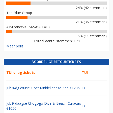
24% (42 stemmen)
The Blue Group
21% (36 stemmen)
Air-France-KLM-SAS(-TAP)
6% (11 stemmen)
Totaal aantal stemmen: 170
Meer polls
VOORDELIGE RETOURTICKETS
TUI vliegtickets
TUI
Jul: 8-dg cruise Oost Middellandse Zee €1235
TUI
Jul: 9-daagse Chogogo Dive & Beach Curacao
TUI
€1056