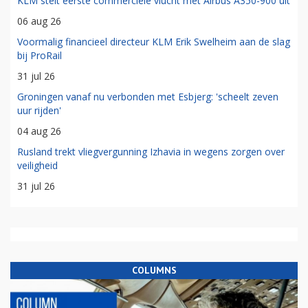
KLM stelt eerste commerciële vlucht met Airbus A350-900 uit
06 aug 26
Voormalig financieel directeur KLM Erik Swelheim aan de slag
bij ProRail
31 jul 26
Groningen vanaf nu verbonden met Esbjerg: 'scheelt zeven
uur rijden'
04 aug 26
Rusland trekt vliegvergunning Izhavia in wegens zorgen over
veiligheid
31 jul 26
COLUMNS