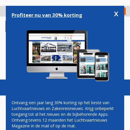
Overslaan
en
x
Digitaal Magazine
Registreer
Check in
naar
Profiteer nu van 30% korting
de
inhoud
gaan
Magazine
Podcasts
Vacatures
Toggl
naviga
Ontvang een jaar lang 30% korting op het beste van
Luchtvaartnieuws en Zakenreisnieuws. Krijg onbeperkt
toegang tot al het nieuws en de bijbehorende Apps.
LYGG BREIDT UIT OP
Ontvang tevens 12 maanden het Luchtvaartnieuws
GRONINGEN AIRPORT EELDE:
Magazine in de mail of op de mat.