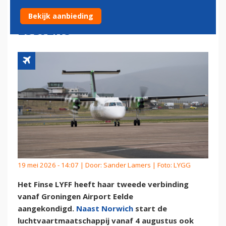
OOK VERBINDING MET
Bekijk aanbieding
ESBJERG
19 mei 2026 - 14:07 | Door:
Sander Lamers
| Foto: LYGG
Het Finse LYFF heeft haar tweede verbinding
vanaf Groningen Airport Eelde
aangekondigd.
Naast Norwich
start de
luchtvaartmaatschappij vanaf 4 augustus ook