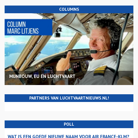
COLUMNS
MIJNBOUW, EU EN LUCHTVAART
PARTNERS VAN LUCHTVAARTNIEUWS.NL!
POLL
WAT IS EEN GOEDE NIEUWE NAAM VOOR AIR FRANCE-KLM?