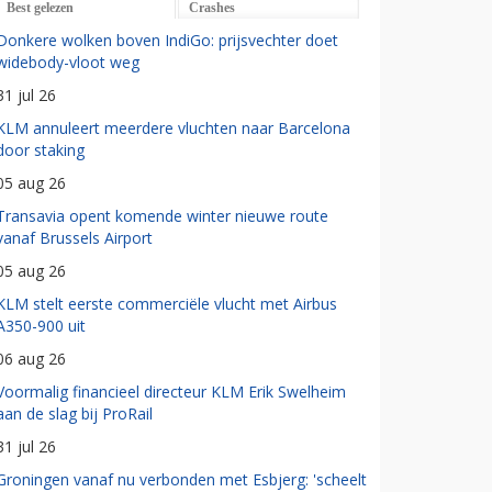
Best gelezen
Crashes
Donkere wolken boven IndiGo: prijsvechter doet
widebody-vloot weg
31 jul 26
KLM annuleert meerdere vluchten naar Barcelona
door staking
05 aug 26
Transavia opent komende winter nieuwe route
vanaf Brussels Airport
05 aug 26
KLM stelt eerste commerciële vlucht met Airbus
A350-900 uit
06 aug 26
Voormalig financieel directeur KLM Erik Swelheim
aan de slag bij ProRail
31 jul 26
Groningen vanaf nu verbonden met Esbjerg: 'scheelt