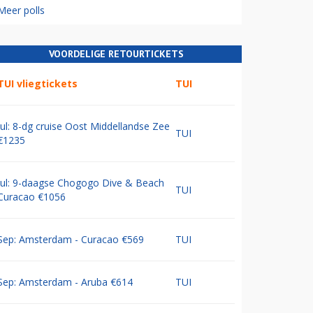
Meer polls
VOORDELIGE RETOURTICKETS
TUI vliegtickets
TUI
Jul: 8-dg cruise Oost Middellandse Zee
TUI
€1235
Jul: 9-daagse Chogogo Dive & Beach
TUI
Curacao €1056
Sep: Amsterdam - Curacao €569
TUI
Sep: Amsterdam - Aruba €614
TUI