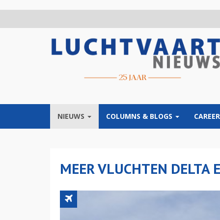
Overslaan
en
naar
de
inhoud
gaan
NIEUWS
COLUMNS & BLOGS
CAREER
MEER VLUCHTEN DELTA 