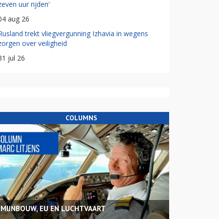
zeven uur rijden'
04 aug 26
Rusland trekt vliegvergunning Izhavia in wegens
zorgen over veiligheid
31 jul 26
COLUMNS
MIJNBOUW, EU EN LUCHTVAART