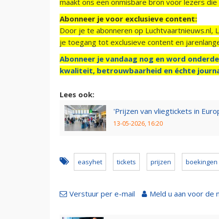
maakt ons een onmisbare bron voor lezers die g
Abonneer je voor exclusieve content:
Door je te abonneren op Luchtvaartnieuws.nl, 
je toegang tot exclusieve content en jarenlang
Abonneer je vandaag nog en word onderde
kwaliteit, betrouwbaarheid en échte journa
Lees ook:
'Prijzen van vliegtickets in E
13-05-2026, 16:20
easyhet
tickets
prijzen
boekingen
Verstuur per e-mail
Meld u aan voor de 