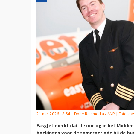
21 mei 2026 - 8:54 | Door:
Reismedia / ANP
| Foto: ea
EasyJet merkt dat de oorlog in het Midden-
boekingen voor de zomerperiode bij de bud