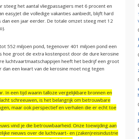
ar steeg het aantal vliegpassagiers met 6 procent en
n easyJet die volledige vakanties aanbiedt, blijft hard
s dan een jaar eerder. De totale omzet steeg met 12
ro).
p tot 552 miljoen pond, tegenover 401 miljoen pond een
 is hoe groot de extra kostenpost door de dure kerosine
ere luchtvaartmaatschappijen heeft het bedrijf een groot
er dan een kwart van de kerosine moet nog tegen
r. In een tijd waarin talloze vergelijkbare bronnen en
acht schreeuwen, is het belangrijk om betrouwbare
ngen, maar ook perspectief en verhalen die er echt toe
ieuws vind je die betrouwbaarheid. Onze toewijding aan
ijke nieuws over de luchtvaart- en (zaken)reisindustrie