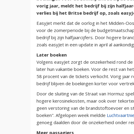
vorig jaar, meldt het bedrijf bij zijn halfj
verlies bij het Britse bedrijf op, zoals easy
EasyJet merkt dat de oorlog in het Midden-Oos
voor de zomerperiode bij de budgetmaatschappij
bedrijf bij zijn halfjaarcijfers. Door hogere bran
zoals easyJet in een update in april al aankondi
Later boeken
Volgens easyJet zorgt de onzekerheid rond de
later hun vakantie boeken. Voor de rest van he
58 procent van de tickets verkocht. Vorig jaar
bedrijf blijven de boekingen korter voor vertrek
Door de sluiting van de Straat van Hormuz spel
hogere kerosinekosten, maar ook over tekorten
geen verstoring van de brandstoftoevoer en st
boeken". Afgelopen week meldde
Luchtvaartni
genoeg daalden door de onzekerheid onder rei
Meer passagiers