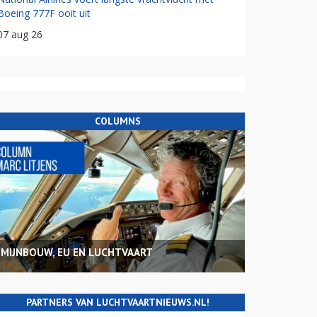
Boeing 777F ooit uit
07 aug 26
COLUMNS
MIJNBOUW, EU EN LUCHTVAART
PARTNERS VAN LUCHTVAARTNIEUWS.NL!