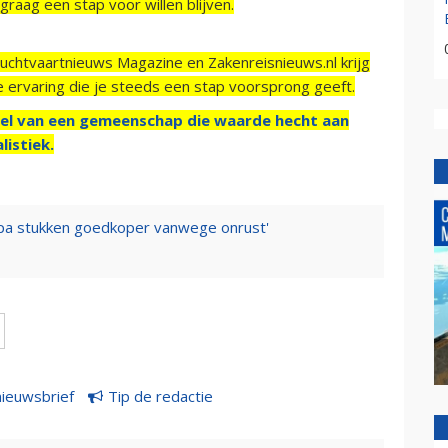
raag een stap voor willen blijven.
Luchtvaartnieuws Magazine en Zakenreisnieuws.nl krijg
e ervaring die je steeds een stap voorsprong geeft.
el van een gemeenschap die waarde hecht aan
listiek.
uropa stukken goedkoper vanwege onrust'
nieuwsbrief
Tip de redactie