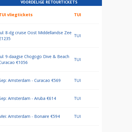
VOORDELIGE RETOURTICKETS
TUI vliegtickets
TUI
Jul: 8-dg cruise Oost Middellandse Zee
TUI
€1235
Jul: 9-daagse Chogogo Dive & Beach
TUI
Curacao €1056
Sep: Amsterdam - Curacao €569
TUI
Sep: Amsterdam - Aruba €614
TUI
Mei: Amsterdam - Bonaire €594
TUI