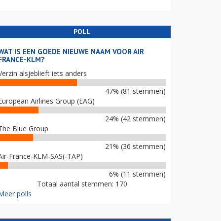
POLL
WAT IS EEN GOEDE NIEUWE NAAM VOOR AIR
FRANCE-KLM?
Verzin alsjeblieft iets anders
47% (81 stemmen)
European Airlines Group (EAG)
24% (42 stemmen)
The Blue Group
21% (36 stemmen)
Air-France-KLM-SAS(-TAP)
6% (11 stemmen)
Totaal aantal stemmen: 170
Meer polls