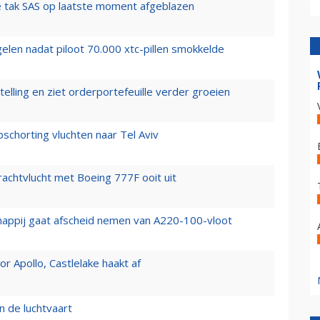
 tak SAS op laatste moment afgeblazen
elen nadat piloot 70.000 xtc-pillen smokkelde
elling en ziet orderportefeuille verder groeien
chorting vluchten naar Tel Aviv
vrachtvlucht met Boeing 777F ooit uit
happij gaat afscheid nemen van A220-100-vloot
 Apollo, Castlelake haakt af
n de luchtvaart