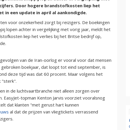
aarcijfers. Door hogere brandstofkosten liep het
Jet in een update in april al aankondigde.
ten voor onzekerheid zorgt bij reizigers. De boekingen
 lopen achter in vergelijking met vorig jaar, meldt het
dstofkosten liep het verlies bij het Britse bedrijf op,
gde.
 gevolgen van de Iran-oorlog er vooral voor dat mensen
t gebroken boekjaar, dat loopt tot eind september, is
 rond deze tijd was dat 60 procent. Maar volgens het
 "sterk".
en in de luchtvaartbranche niet alleen zorgen over
. EasyJet-topman Kenton Jarvis voorziet vooralsnog
elt dat klanten "met gerust hart kunnen
euws
al dat de prijzen van vliegtickets verrassend
zigers.