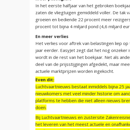
In het eerste halfjaar van het gebroken boekja
zaten de vliegtuigen gemiddeld voller. De tak va
groeien en bediende 22 procent meer reiziger
procent tot bijna 4 miljard pond (4,6 miljard eu
En meer verlies
Het verlies voor aftrek van belastingen liep o
jaar eerder. EasyJet zegt dat het nog onzeker
wordt in de rest van het boekjaar. Net als and
deel van de prijsstijgingen afgedekt, maar me
actuele marktprijzen worden ingekocht.
Even dit:
Luchtvaartnieuws bestaat inmiddels bijna 25 jaa
nieuwkomers met veel minder historie om aand
platforms te hebben die niet alleen nieuws bre
doen.
Bij Luchtvaartnieuws en zustersite Zakenreisn
het leveren van het meest actuele en onafhankel