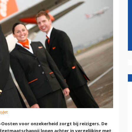
syJet
Oosten voor onzekerheid zorgt bij reizigers. De
getmaatschappij lopen achter in vergelijking met