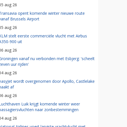
05 aug 26
Transavia opent komende winter nieuwe route
vanaf Brussels Airport
05 aug 26
KLM stelt eerste commerciële vlucht met Airbus
A350-900 uit
06 aug 26
Groningen vanaf nu verbonden met Esbjerg: 'scheelt
zeven uur rijden'
04 aug 26
easyJet wordt overgenomen door Apollo, Castlelake
haakt af
06 aug 26
Luchthaven Luik krijgt komende winter weer
passagiersvluchten naar zonbestemmingen
04 aug 26
National Airlines voert langste vrachtvlucht met