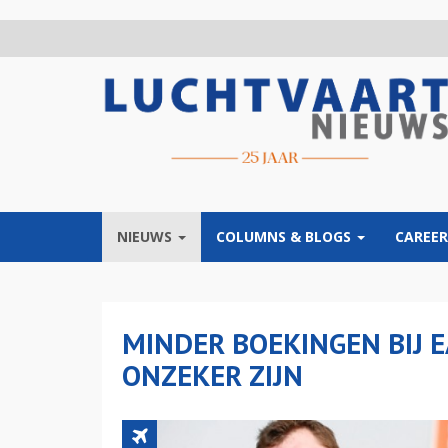
Overslaan
en
naar
de
inhoud
gaan
NIEUWS
COLUMNS & BLOGS
CAREER
MINDER BOEKINGEN BIJ E
ONZEKER ZIJN