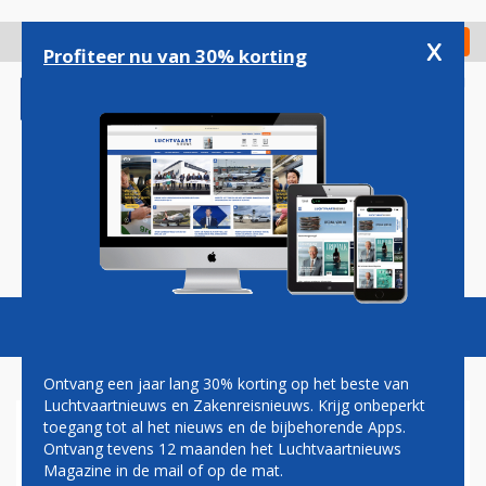
Overslaan
en
x
Digitaal Magazine
Registreer
Check in
naar
Profiteer nu van 30% korting
de
inhoud
gaan
Magazine
Podcasts
Vacatures
Toggl
naviga
Ontvang een jaar lang 30% korting op het beste van
Luchtvaartnieuws en Zakenreisnieuws. Krijg onbeperkt
toegang tot al het nieuws en de bijbehorende Apps.
NA BRINDISI OPENT TUI OOK
Ontvang tevens 12 maanden het Luchtvaartnieuws
ROUTE VANAF SCHIPHOL
Magazine in de mail of op de mat.