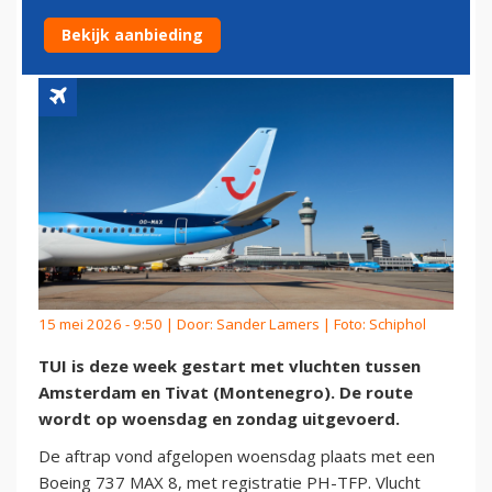
NAAR TIVAT
Bekijk aanbieding
15 mei 2026 - 9:50 | Door:
Sander Lamers
| Foto: Schiphol
TUI is deze week gestart met vluchten tussen
Amsterdam en Tivat (Montenegro). De route
wordt op woensdag en zondag uitgevoerd.
De aftrap vond afgelopen woensdag plaats met een
Boeing 737 MAX 8, met registratie PH-TFP. Vlucht