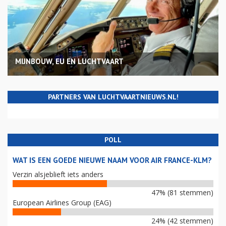
MIJNBOUW, EU EN LUCHTVAART
PARTNERS VAN LUCHTVAARTNIEUWS.NL!
POLL
WAT IS EEN GOEDE NIEUWE NAAM VOOR AIR FRANCE-KLM?
Verzin alsjeblieft iets anders
47% (81 stemmen)
European Airlines Group (EAG)
24% (42 stemmen)