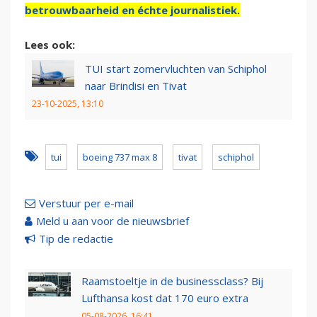
betrouwbaarheid en échte journalistiek.
Lees ook:
TUI start zomervluchten van Schiphol
naar Brindisi en Tivat
23-10-2025, 13:10
tui
boeing 737 max 8
tivat
schiphol
Verstuur per e-mail
Meld u aan voor de nieuwsbrief
Tip de redactie
Raamstoeltje in de businessclass? Bij
Lufthansa kost dat 170 euro extra
05-08-2026, 16:41