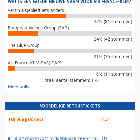
WAT IS EEN GOEDE NIEUWE NAAM VOOR AIR FRANCE-KLM?
Verzin alsjeblieft iets anders
47% (81 stemmen)
European Airlines Group (EAG)
24% (42 stemmen)
The Blue Group
21% (36 stemmen)
Air-France-KLM-SAS(-TAP)
6% (11 stemmen)
Totaal aantal stemmen: 170
Meer polls
VOORDELIGE RETOURTICKETS
TUI vliegtickets
TUI
Jul: 8-dg cruise Oost Middellandse Zee €1235
TUI