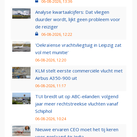
06-08-2026, 13:36
Analyse kwartaalcijfers: Dat vliegen
duurder wordt, lijkt geen probleem voor
de reiziger
06-08-2026, 12:22
'Oekraïense vrachtvliegtuig in Leipzig zat
vol met munitie'
06-08-2026, 12:20
KLM stelt eerste commerciële vlucht met
Airbus A350-900 uit
06-08-2026, 11:17
TUI breidt uit op ABC-eilanden: volgend
jaar meer rechtstreekse vluchten vanaf
Schiphol
06-08-2026, 10:24
Nieuwe ervaren CEO moet het tij keren
voor geplaagd Air India