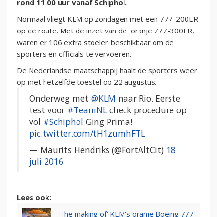
rond 11.00 uur vanaf Schiphol.
Normaal vliegt KLM op zondagen met een 777-200ER
op de route. Met de inzet van de oranje 777-300ER,
waren er 106 extra stoelen beschikbaar om de
sporters en officials te vervoeren.
De Nederlandse maatschappij haalt de sporters weer
op met hetzelfde toestel op 22 augustus.
Onderweg met
@KLM
naar Rio. Eerste
test voor
#TeamNL
check procedure op
vol
#Schiphol
Ging Prima!
pic.twitter.com/tH1zumhFTL
— Maurits Hendriks (@FortAltCit)
18
juli 2016
Lees ook:
'The making of' KLM's oranje Boeing 777