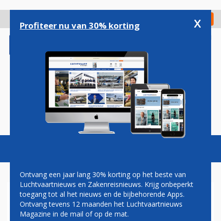
Overslaan
en
x
Digitaal Magazine
Registreer
Check in
naar
Profiteer nu van 30% korting
de
inhoud
gaan
Magazine
Podcasts
Vacatures
Toggl
naviga
Ontvang een jaar lang 30% korting op het beste van
Luchtvaartnieuws en Zakenreisnieuws. Krijg onbeperkt
toegang tot al het nieuws en de bijbehorende Apps.
OLYMPISCHE SPORTERS
Ontvang tevens 12 maanden het Luchtvaartnieuws
VERTROKKEN NAAR RIO MET
Magazine in de mail of op de mat.