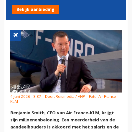
SMITH TÓCH OMSTREDEN
Bekijk aanbieding
BELONING
4 juni 2026 - 8:37 | Door:
Reismedia / ANP
| Foto: Air France-
KLM
Benjamin Smith, CEO van Air France-KLM, krijgt
zijn miljoenenbeloning. Een meerderheid van de
aandeelhouders is akkoord met het salaris en de