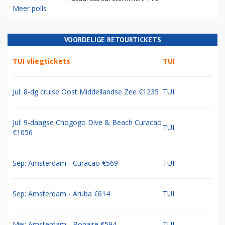
Meer polls
VOORDELIGE RETOURTICKETS
TUI vliegtickets
TUI
Jul: 8-dg cruise Oost Middellandse Zee €1235
TUI
Jul: 9-daagse Chogogo Dive & Beach Curacao
TUI
€1056
Sep: Amsterdam - Curacao €569
TUI
Sep: Amsterdam - Aruba €614
TUI
Mei: Amsterdam - Bonaire €594
TUI