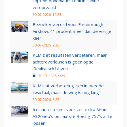
koptelefoonoplader rook in cabine
veroorzaakt
30-07-2026, 10:23
Bezoekersrecord voor Farnborough
Airshow: 41 procent meer dan de vorige
keer
30-07-2026, 9:30
KLM ziet resultaten verbeteren, maar
achteroverleunen is geen optie:
‘Realistisch blijven’
30-07-2026, 9:29
KLM laat verbetering zien in tweede
kwartaal, maar de weg is nog lang
30-07-2026, 8:22
Icelandair tekent voor zes extra Airbus
A320neo's om laatste Boeing 757's af te
lossen