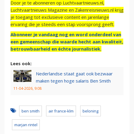
Door je te abonneren op Luchtvaartnieuws.nl,
Luchtvaartnieuws Magazine en Zakenreisnieuws.nl krijg
je toegang tot exclusieve content en jarenlange
ervaring die je steeds een stap voorsprong geeft.
Abonneer je vandaag nog en word onderdeel van
een gemeenschap die waarde hecht aan kwaliteit,
betrouwbaarheid en échte journalistiek.
Lees ook:
Nederlandse staat gaat ook bezwaar
maken tegen hoge salaris Ben Smith
11-04-2026, 9:08
ben smith
air france-klm
beloning
marjan rintel