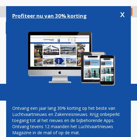
Overslaan
en
x
Digitaal Magazine
Registreer
Check in
naar
Profiteer nu van 30% korting
de
inhoud
gaan
Magazine
Podcasts
Vacatures
Toggl
naviga
Ontvang een jaar lang 30% korting op het beste van
Luchtvaartnieuws en Zakenreisnieuws. Krijg onbeperkt
toegang tot al het nieuws en de bijbehorende Apps.
ONDANKS BEZWAREN KRIJGT
Ontvang tevens 12 maanden het Luchtvaartnieuws
AIR FRANCE-KLM-TOPMAN
Magazine in de mail of op de mat.