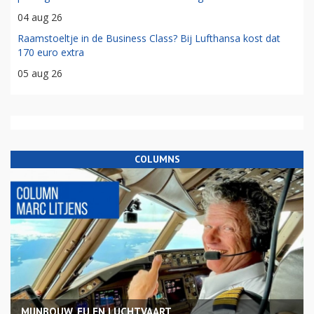
04 aug 26
Raamstoeltje in de Business Class? Bij Lufthansa kost dat
170 euro extra
05 aug 26
COLUMNS
MIJNBOUW, EU EN LUCHTVAART