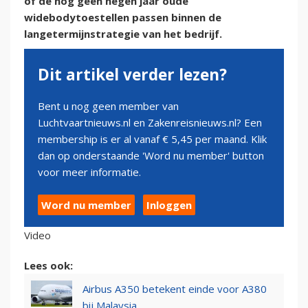
of de nog geen negen jaar oude
widebodytoestellen passen binnen de
langetermijnstrategie van het bedrijf.
Dit artikel verder lezen?
Bent u nog geen member van
Luchtvaartnieuws.nl en Zakenreisnieuws.nl? Een
membership is er al vanaf € 5,45 per maand. Klik
dan op onderstaande 'Word nu member' button
voor meer informatie.
Word nu member
Inloggen
Video
Lees ook:
Airbus A350 betekent einde voor A380
bij Malaysia