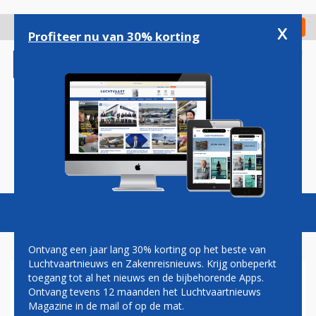
Overslaan
en
x
Digitaal Magazine
Registreer
Check in
naar
Profiteer nu van 30% korting
de
inhoud
gaan
Magazine
Podcasts
Vacatures
Toggl
naviga
Ontvang een jaar lang 30% korting op het beste van
Luchtvaartnieuws en Zakenreisnieuws. Krijg onbeperkt
toegang tot al het nieuws en de bijbehorende Apps.
ONZEKERE TOEKOMST VOOR
Ontvang tevens 12 maanden het Luchtvaartnieuws
NOG GEEN NEGEN JAAR OUDE
Magazine in de mail of op de mat.