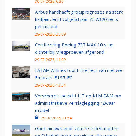
30-07-2026, 6:30
Airbus handhaaft groeiprognoses na sterk
halfjaar: eind volgend jaar 75 A320neo’s
per maand
29-07-2026, 20:09
Certificering Boeing 737 MAX 10 stap
dichterbij: vliegproeven afgerond
29-07-2026, 14:09
LATAM Airlines toont interieur van nieuwe
Embraer E195-E2
29-07-2026, 13:34
Verscherpt toezicht ILT op KLM E&M om
administratieve verslaglegging: ‘Zwaar
middel’
29-07-2026, 11:54
Goed nieuws voor zomerse debutanten
op Schiphol: ook in de winter alle ruimte