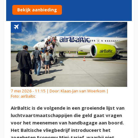
VAN HANDBAGAGE
Bekijk aanbieding
7 mei 2026 - 11:15 | Door:
Klaas-Jan van Woerkom
|
Foto: airBaltic
AirBaltic is de volgende in een groeiende lijst van
luchtvaartmaatschappijen die geld gaat vragen
voor het meenemen van handbagage aan boord.
Het Baltische vliegbedrijf introduceert het
zogeheten Economy Mini-tarief, waarbij niet