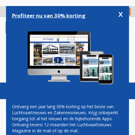
Overslaan
en
x
Digitaal Magazine
Registreer
Check in
naar
Profiteer nu van 30% korting
de
inhoud
gaan
Magazine
Podcasts
Vacatures
Toggl
naviga
Ontvang een jaar lang 30% korting op het beste van
Luchtvaartnieuws en Zakenreisnieuws. Krijg onbeperkt
toegang tot al het nieuws en de bijbehorende Apps.
OOK AIRBALTIC GAAT GELD
Ontvang tevens 12 maanden het Luchtvaartnieuws
VRAGEN VOOR MEEBRENGEN
Magazine in de mail of op de mat.