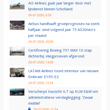
AIS Airlines gaat jaar langer door met
lijndienst binnen Schotland
30-07-2026, 6:30
Airbus handhaaft groeiprognoses na sterk
halfjaar: eind volgend jaar 75 A320neo’s
per maand
29-07-2026, 20:09
Certificering Boeing 737 MAX 10 stap
dichterbij: vliegproeven afgerond
29-07-2026, 14:09
LATAM Airlines toont interieur van nieuwe
Embraer E195-E2
29-07-2026, 13:34
Verscherpt toezicht ILT op KLM E&M om
administratieve verslaglegging: ‘Zwaar
middel’
29-07-2026, 11:54