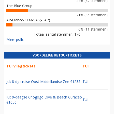
24% (42 stemmen)
The Blue Group
21% (36 stemmen)
Air-France-KLM-SAS(-TAP)
6% (11 stemmen)
Totaal aantal stemmen: 170
Meer polls
VOORDELIGE RETOURTICKETS
TUI vliegtickets
TUI
Jul: 8-dg cruise Oost Middellandse Zee €1235
TUI
Jul: 9-daagse Chogogo Dive & Beach Curacao
TUI
€1056