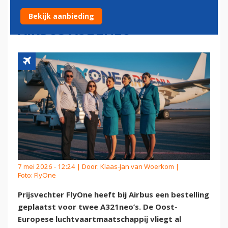
TEKENT BESTELLING VOOR
Bekijk aanbieding
AIRBUS A321NEO
7 mei 2026 - 12:24 | Door:
Klaas-Jan van Woerkom
|
Foto: FlyOne
Prijsvechter FlyOne heeft bij Airbus een bestelling
geplaatst voor twee A321neo’s. De Oost-
Europese luchtvaartmaatschappij vliegt al