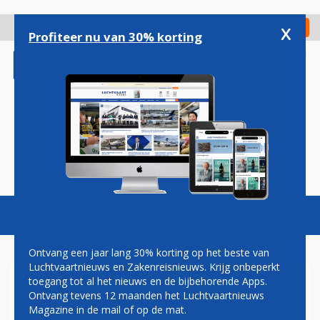
Overslaan
en
x
Digitaal Magazine
Registreer
Check in
naar
Profiteer nu van 30% korting
de
inhoud
gaan
Magazine
Podcasts
Vacatures
Toggl
naviga
Ontvang een jaar lang 30% korting op het beste van
Luchtvaartnieuws en Zakenreisnieuws. Krijg onbeperkt
toegang tot al het nieuws en de bijbehorende Apps.
OOST-EUROPESE
Ontvang tevens 12 maanden het Luchtvaartnieuws
PRIJSVECHTER FLYONE
Magazine in de mail of op de mat.