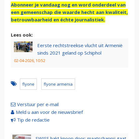
Abonneer je vandaag nog en word onderdeel van
een gemeenschap die waarde hecht aan kwaliteit,
betrouwbaarheid en échte journalistiek.
Lees ook:
Eerste rechtstreekse vlucht uit Armenië
sinds 2021 geland op Schiphol
02-04-2026, 10:52
flyone
flyone armenia
Verstuur per e-mail
Meld u aan voor de nieuwsbrief
Tip de redactie
SWISS hakt knoop door: maatschappij gaat