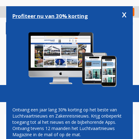
Overslaan
en
x
Digitaal Magazine
Registreer
Check in
naar
Profiteer nu van 30% korting
de
inhoud
gaan
Magazine
Podcasts
Vacatures
Toggl
naviga
Ontvang een jaar lang 30% korting op het beste van
Luchtvaartnieuws en Zakenreisnieuws. Krijg onbeperkt
toegang tot al het nieuws en de bijbehorende Apps.
OPNIEUW PILOOT JAPAN
Ontvang tevens 12 maanden het Luchtvaartnieuws
AIRLINES BETRAPT OP
Magazine in de mail of op de mat.