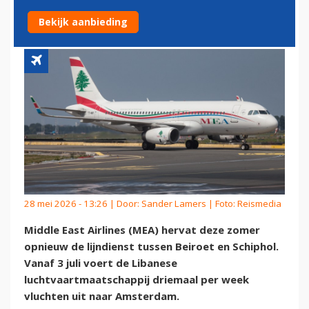
WÉÉR TERUG OP SCHIPHOL
Bekijk aanbieding
28 mei 2026 - 13:26 | Door:
Sander Lamers
| Foto: Reismedia
Middle East Airlines (MEA) hervat deze zomer
opnieuw de lijndienst tussen Beiroet en Schiphol.
Vanaf 3 juli voert de Libanese
luchtvaartmaatschappij driemaal per week
vluchten uit naar Amsterdam.