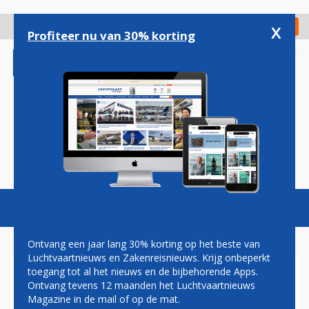
Overslaan
en
x
Digitaal Magazine
Registreer
Check in
naar
Profiteer nu van 30% korting
de
inhoud
gaan
Magazine
Podcasts
Vacatures
Toggl
naviga
Ontvang een jaar lang 30% korting op het beste van
Luchtvaartnieuws en Zakenreisnieuws. Krijg onbeperkt
toegang tot al het nieuws en de bijbehorende Apps.
OUDE BEKENDE MIDDLE EAST
Ontvang tevens 12 maanden het Luchtvaartnieuws
AIRLINES KEERT NA VIJF JAAR
Magazine in de mail of op de mat.