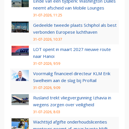
Einde van een tijdperk: Washington Dulles
neemt afscheid van Mobile Lounges
31-07-2026, 11:25
Gedeelde tweede plaats Schiphol als best
verbonden Europese luchthaven
31-07-2026, 10:37
LOT opent in maart 2027 nieuwe route
naar Hanoi
31-07-2026, 9:59
Voormalig financieel directeur KLM Erik
Swelheim aan de slag bij ProRail
31-07-2026, 9:09
Rusland trekt vliegvergunning Izhavia in
wegens zorgen over veiligheid
31-07-2026, 8:03
Wachttijd afgifte onderhoudslicenties
monteurs neemt af, maar krapte blijft