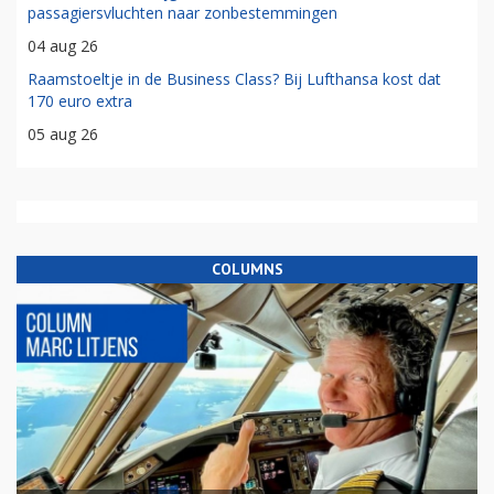
passagiersvluchten naar zonbestemmingen
04 aug 26
Raamstoeltje in de Business Class? Bij Lufthansa kost dat
170 euro extra
05 aug 26
COLUMNS