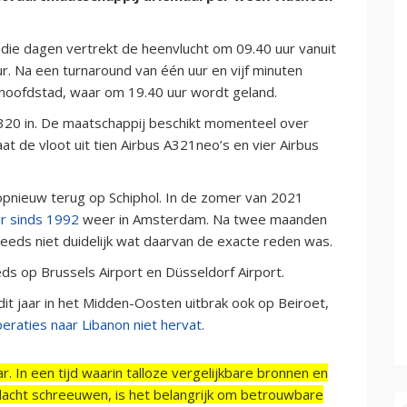
die dagen vertrekt de heenvlucht om 09.40 uur vanuit
. Na een turnaround van één uur en vijf minuten
e hoofdstad, waar om 19.40 uur wordt geland.
20 in. De maatschappij beschikt momenteel over
at de vloot uit tien Airbus A321neo’s en vier Airbus
 opnieuw terug op Schiphol. In de zomer van 2021
r sinds 1992
weer in Amsterdam. Na twee maanden
steeds niet duidelijk wat daarvan de exacte reden was.
ds op Brussels Airport en Düsseldorf Airport.
dit jaar in het Midden-Oosten uitbrak ook op Beiroet,
eraties naar Libanon niet hervat
.
r. In een tijd waarin talloze vergelijkbare bronnen en
acht schreeuwen, is het belangrijk om betrouwbare