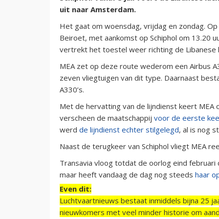
uit naar Amsterdam.
Het gaat om woensdag, vrijdag en zondag. Op 
Beiroet, met aankomst op Schiphol om 13.20 uur
vertrekt het toestel weer richting de Libanes
MEA zet op deze route wederom een Airbus A3
zeven vliegtuigen van dit type. Daarnaast besta
A330’s.
Met de hervatting van de lijndienst keert MEA
verscheen de maatschappij
voor de eerste kee
werd
de lijndienst echter stilgelegd
, al is nog 
Naast de terugkeer van Schiphol vliegt MEA ree
Transavia vloog totdat de oorlog eind februari 
maar heeft vandaag de dag nog steeds
haar op
Even dit:
Luchtvaartnieuws bestaat inmiddels bijna 25 jaa
nieuwkomers met veel minder historie om aand