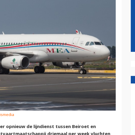
eismedia
er opnieuw de lijndienst tussen Beiroet en
uchtvaartmaatschappij driemaal per week vluchten