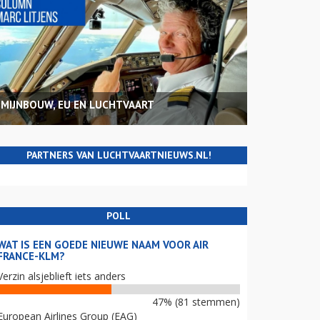
MIJNBOUW, EU EN LUCHTVAART
PARTNERS VAN LUCHTVAARTNIEUWS.NL!
POLL
WAT IS EEN GOEDE NIEUWE NAAM VOOR AIR
FRANCE-KLM?
Verzin alsjeblieft iets anders
47% (81 stemmen)
European Airlines Group (EAG)