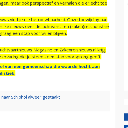
ngen, maar ook perspectief en verhalen die er echt toe
ieuws vind je die betrouwbaarheid. Onze toewijding aan
ijke nieuws over de luchtvaart- en (zaken)reisindustrie
raag een stap voor willen blijven.
Luchtvaartnieuws Magazine en Zakenreisnieuws.nl krijg
e ervaring die je steeds een stap voorsprong geeft.
el van een gemeenschap die waarde hecht aan
listiek.
e naar Schiphol alweer gestaakt