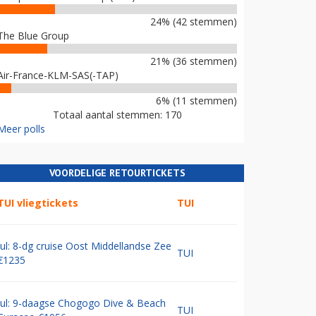
24% (42 stemmen)
The Blue Group
21% (36 stemmen)
Air-France-KLM-SAS(-TAP)
6% (11 stemmen)
Totaal aantal stemmen: 170
Meer polls
VOORDELIGE RETOURTICKETS
TUI vliegtickets
TUI
Jul: 8-dg cruise Oost Middellandse Zee
TUI
€1235
Jul: 9-daagse Chogogo Dive & Beach
TUI