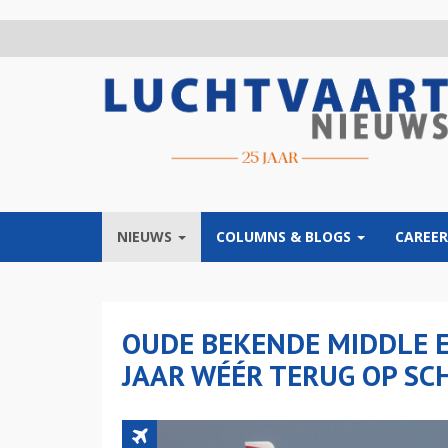
Overslaan
en
naar
de
inhoud
gaan
NIEUWS
COLUMNS & BLOGS
CAREER
OUDE BEKENDE MIDDLE EA
JAAR WÉÉR TERUG OP SC