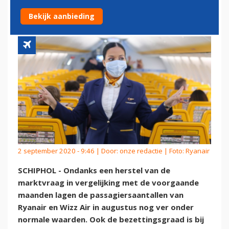
VER ONDER NORMAAL
Bekijk aanbieding
2 september 2020 - 9:46 | Door:
onze redactie
| Foto: Ryanair
SCHIPHOL - Ondanks een herstel van de
marktvraag in vergelijking met de voorgaande
maanden lagen de passagiersaantallen van
Ryanair en Wizz Air in augustus nog ver onder
normale waarden. Ook de bezettingsgraad is bij