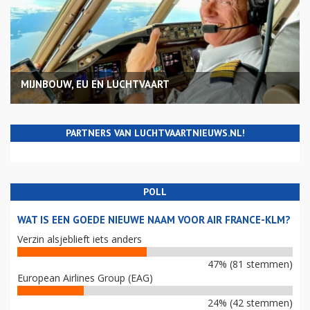
MIJNBOUW, EU EN LUCHTVAART
PARTNERS VAN LUCHTVAARTNIEUWS.NL!
POLL
WAT IS EEN GOEDE NIEUWE NAAM VOOR AIR FRANCE-KLM?
Verzin alsjeblieft iets anders
47% (81 stemmen)
European Airlines Group (EAG)
24% (42 stemmen)