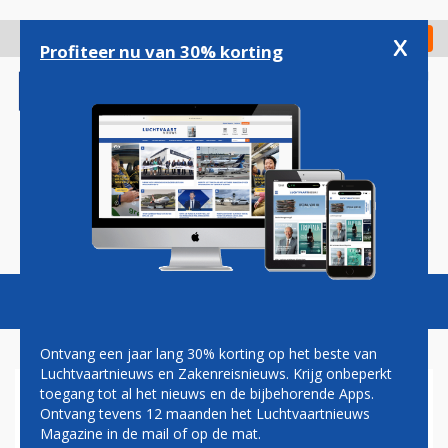
Overslaan
en
x
Digitaal Magazine
Registreer
Check in
naar
Profiteer nu van 30% korting
de
inhoud
gaan
Magazine
Podcasts
Vacatures
Toggl
naviga
Ontvang een jaar lang 30% korting op het beste van
Luchtvaartnieuws en Zakenreisnieuws. Krijg onbeperkt
toegang tot al het nieuws en de bijbehorende Apps.
PASSAGIERSAANTALLEN
Ontvang tevens 12 maanden het Luchtvaartnieuws
RYANAIR EN WIZZ AIR NOG
Magazine in de mail of op de mat.