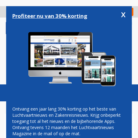
Overslaan
en
x
Digitaal Magazine
Registreer
Check in
naar
Profiteer nu van 30% korting
de
inhoud
gaan
Magazine
Podcasts
Vacatures
Toggl
naviga
Ontvang een jaar lang 30% korting op het beste van
Luchtvaartnieuws en Zakenreisnieuws. Krijg onbeperkt
toegang tot al het nieuws en de bijbehorende Apps.
PECHWEEK VOOR
Ontvang tevens 12 maanden het Luchtvaartnieuws
TRANSAVIA: RELATIEF VEEL
Magazine in de mail of op de mat.