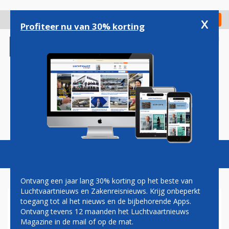
Overslaan
en
x
Digitaal Magazine
Registreer
Check in
naar
Profiteer nu van 30% korting
de
inhoud
gaan
Magazine
Podcasts
Vacatures
Toggl
naviga
Ontvang een jaar lang 30% korting op het beste van
Luchtvaartnieuws en Zakenreisnieuws. Krijg onbeperkt
toegang tot al het nieuws en de bijbehorende Apps.
PIETER ELBERS STRIJKT MET
Ontvang tevens 12 maanden het Luchtvaartnieuws
INDIGO NEER OP SCHIPHOL:
Magazine in de mail of op de mat.