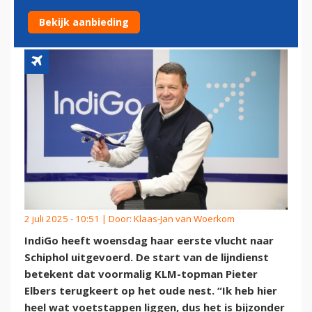
'VOELT ALS THUISKOMEN'
Bekijk aanbieding
2 juli 2025 - 10:51 | Door:
Klaas-Jan van Woerkom
IndiGo heeft woensdag haar eerste vlucht naar
Schiphol uitgevoerd. De start van de lijndienst
betekent dat voormalig KLM-topman Pieter
Elbers terugkeert op het oude nest. “Ik heb hier
heel wat voetstappen liggen, dus het is bijzonder