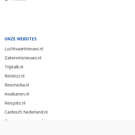
ONZE WEBSITES
Luchtvaartnieuws.nl
Zakenreisnieuws.nl
Triptalk.nl
Reisbizz.nl
Reismedia.nl
Aviabanen.nl
Reisjobs.nl
Caribisch Nederland.nl
Careerexperience.nl
Zakenreisawards.nl