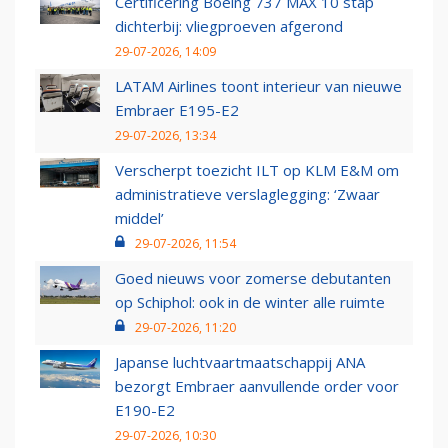
Certificering Boeing 737 MAX 10 stap
dichterbij: vliegproeven afgerond
29-07-2026, 14:09
LATAM Airlines toont interieur van nieuwe
Embraer E195-E2
29-07-2026, 13:34
Verscherpt toezicht ILT op KLM E&M om
administratieve verslaglegging: ‘Zwaar
middel’
29-07-2026, 11:54
Goed nieuws voor zomerse debutanten
op Schiphol: ook in de winter alle ruimte
29-07-2026, 11:20
Japanse luchtvaartmaatschappij ANA
bezorgt Embraer aanvullende order voor
E190-E2
29-07-2026, 10:30