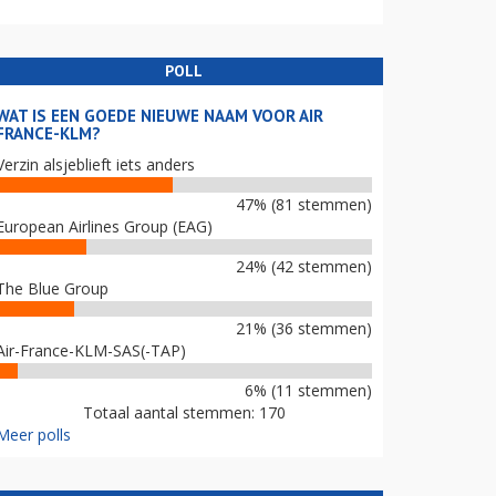
POLL
WAT IS EEN GOEDE NIEUWE NAAM VOOR AIR
FRANCE-KLM?
Verzin alsjeblieft iets anders
47% (81 stemmen)
European Airlines Group (EAG)
24% (42 stemmen)
The Blue Group
21% (36 stemmen)
Air-France-KLM-SAS(-TAP)
6% (11 stemmen)
Totaal aantal stemmen: 170
Meer polls