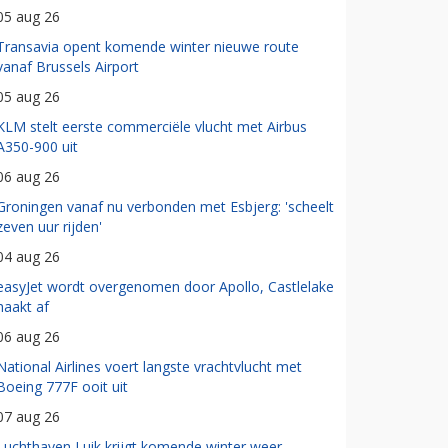
05 aug 26
Transavia opent komende winter nieuwe route
vanaf Brussels Airport
05 aug 26
KLM stelt eerste commerciële vlucht met Airbus
A350-900 uit
06 aug 26
Groningen vanaf nu verbonden met Esbjerg: 'scheelt
zeven uur rijden'
04 aug 26
easyJet wordt overgenomen door Apollo, Castlelake
haakt af
06 aug 26
National Airlines voert langste vrachtvlucht met
Boeing 777F ooit uit
07 aug 26
Luchthaven Luik krijgt komende winter weer