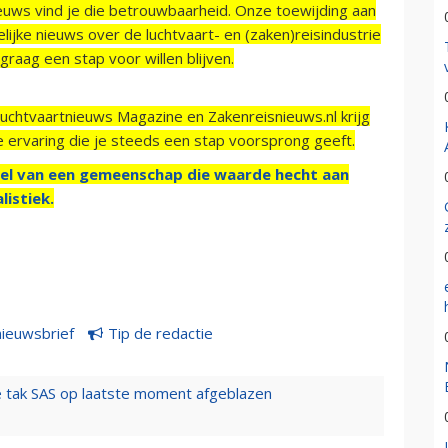
ieuws vind je die betrouwbaarheid. Onze toewijding aan
ijke nieuws over de luchtvaart- en (zaken)reisindustrie
raag een stap voor willen blijven.
Luchtvaartnieuws Magazine en Zakenreisnieuws.nl krijg
e ervaring die je steeds een stap voorsprong geeft.
el van een gemeenschap die waarde hecht aan
listiek.
nieuwsbrief
Tip de redactie
 tak SAS op laatste moment afgeblazen