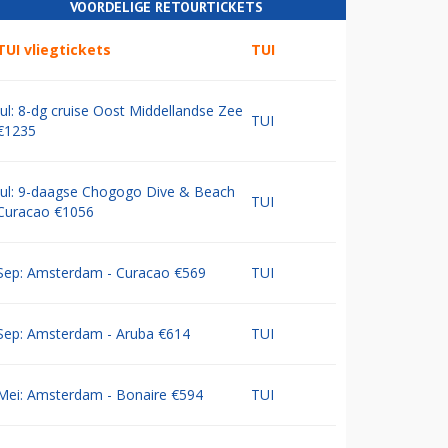
VOORDELIGE RETOURTICKETS
TUI vliegtickets
TUI
Jul: 8-dg cruise Oost Middellandse Zee
TUI
€1235
Jul: 9-daagse Chogogo Dive & Beach
TUI
Curacao €1056
Sep: Amsterdam - Curacao €569
TUI
Sep: Amsterdam - Aruba €614
TUI
Mei: Amsterdam - Bonaire €594
TUI