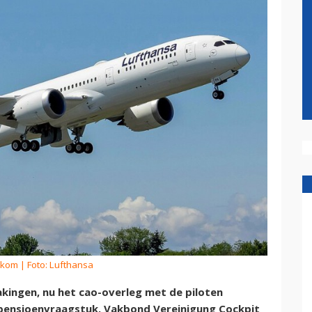
rkom
| Foto: Lufthansa
akingen, nu het cao-overleg met de piloten
t pensioenvraagstuk. Vakbond Vereinigung Cockpit