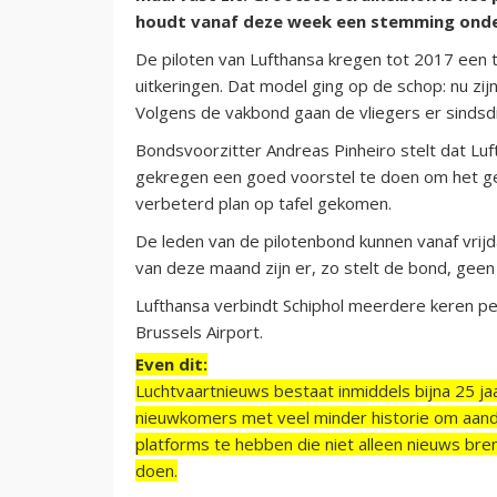
houdt vanaf deze week een stemming onder
De piloten van Lufthansa kregen tot 2017 een t
uitkeringen. Dat model ging op de schop: nu zij
Volgens de vakbond gaan de vliegers er sindsdie
Bondsvoorzitter Andreas Pinheiro stelt dat Lu
gekregen een goed voorstel te doen om het gesc
verbeterd plan op tafel gekomen.
De leden van de pilotenbond kunnen vanaf vrij
van deze maand zijn er, zo stelt de bond, geen 
Lufthansa verbindt Schiphol meerdere keren pe
Brussels Airport.
Even dit:
Luchtvaartnieuws bestaat inmiddels bijna 25 jaa
nieuwkomers met veel minder historie om aand
platforms te hebben die niet alleen nieuws bre
doen.