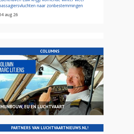
passagiersvluchten naar zonbestemmingen
04 aug 26
COLUMNS
MIJNBOUW, EU EN LUCHTVAART
PARTNERS VAN LUCHTVAARTNIEUWS.NL!