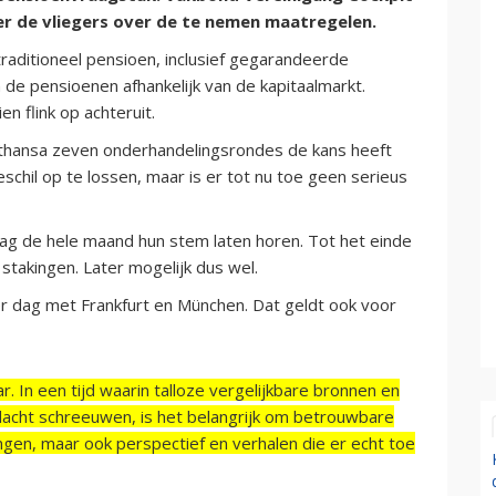
 de vliegers over de te nemen maatregelen.
raditioneel pensioen, inclusief gegarandeerde
n de pensioenen afhankelijk van de kapitaalmarkt.
n flink op achteruit.
fthansa zeven onderhandelingsrondes de kans heeft
hil op te lossen, maar is er tot nu toe geen serieus
dag de hele maand hun stem laten horen. Tot het einde
stakingen. Later mogelijk dus wel.
r dag met Frankfurt en München. Dat geldt ook voor
r. In een tijd waarin talloze vergelijkbare bronnen en
acht schreeuwen, is het belangrijk om betrouwbare
ngen, maar ook perspectief en verhalen die er echt toe