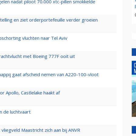
elen nadat piloot 70.000 xtc-pillen smokkelde
elling en ziet orderportefeuille verder groeien
chorting vluchten naar Tel Aviv
vrachtvlucht met Boeing 777F ooit uit
happij gaat afscheid nemen van A220-100-vloot
 Apollo, Castlelake haakt af
n de luchtvaart
t vliegveld Maastricht zich aan bij ANVR