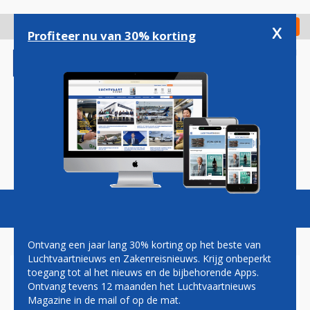
Overslaan
en
x
Digitaal Magazine
Registreer
Check in
naar
Profiteer nu van 30% korting
de
inhoud
gaan
Magazine
Podcasts
Vacatures
Toggl
naviga
Ontvang een jaar lang 30% korting op het beste van
Luchtvaartnieuws en Zakenreisnieuws. Krijg onbeperkt
toegang tot al het nieuws en de bijbehorende Apps.
PILOTENBOND LUFTHANSA
Ontvang tevens 12 maanden het Luchtvaartnieuws
ZINSPEELT OP ACTIES NA
Magazine in de mail of op de mat.