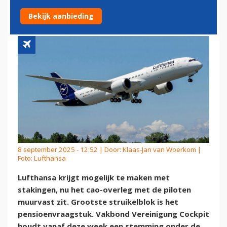
VASTGELOPEN CAO-OVERLEG
Bekijk aanbieding
8 september 2025 - 12:52 | Door:
Klaas-Jan van Woerkom
|
Foto: Lufthansa
Lufthansa krijgt mogelijk te maken met
stakingen, nu het cao-overleg met de piloten
muurvast zit. Grootste struikelblok is het
pensioenvraagstuk. Vakbond Vereinigung Cockpit
houdt vanaf deze week een stemming onder de