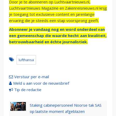
Door je te abonneren op Luchtvaartnieuws.nl,
Luchtvaartnieuws Magazine en Zakenreisnieuws.nl krijg
je toegang tot exclusieve content en jarenlange
ervaring die je steeds een stap voorsprong geeft.
Abonneer je vandaag nog en word onderdeel van
een gemeenschap die waarde hecht aan kwaliteit,
betrouwbaarheid en échte journalistiek.
lufthansa
Verstuur per e-mail
Meld u aan voor de nieuwsbrief
Tip de redactie
Staking cabinepersoneel Noorse tak SAS
op laatste moment afgeblazen