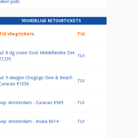
Meer polls
VOORDELIGE RETOURTICKETS
TUI vliegtickets
TUI
Jul: 8-dg cruise Oost Middellandse Zee
TUI
€1235
Jul: 9-daagse Chogogo Dive & Beach
TUI
Curacao €1056
Sep: Amsterdam - Curacao €569
TUI
Sep: Amsterdam - Aruba €614
TUI