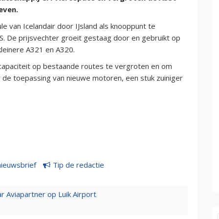
even.
 van Icelandair door IJsland als knooppunt te
S. De prijsvechter groeit gestaag door en gebruikt op
kleinere A321 en A320.
capaciteit op bestaande routes te vergroten en om
r de toepassing van nieuwe motoren, een stuk zuiniger
nieuwsbrief
Tip de redactie
r Aviapartner op Luik Airport