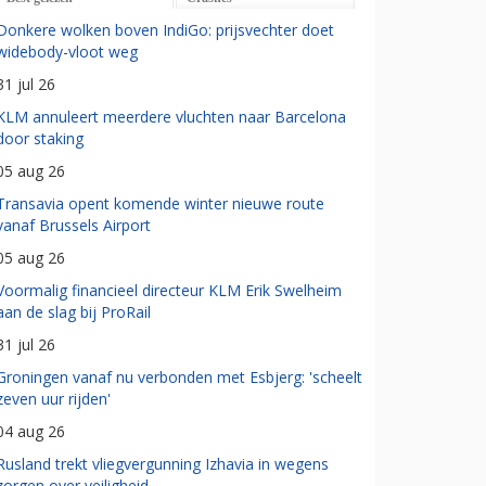
Donkere wolken boven IndiGo: prijsvechter doet
widebody-vloot weg
31 jul 26
KLM annuleert meerdere vluchten naar Barcelona
door staking
05 aug 26
Transavia opent komende winter nieuwe route
vanaf Brussels Airport
05 aug 26
Voormalig financieel directeur KLM Erik Swelheim
aan de slag bij ProRail
31 jul 26
Groningen vanaf nu verbonden met Esbjerg: 'scheelt
zeven uur rijden'
04 aug 26
Rusland trekt vliegvergunning Izhavia in wegens
zorgen over veiligheid