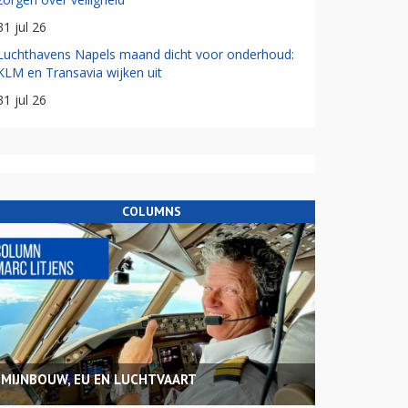
31 jul 26
Luchthavens Napels maand dicht voor onderhoud:
KLM en Transavia wijken uit
31 jul 26
COLUMNS
MIJNBOUW, EU EN LUCHTVAART