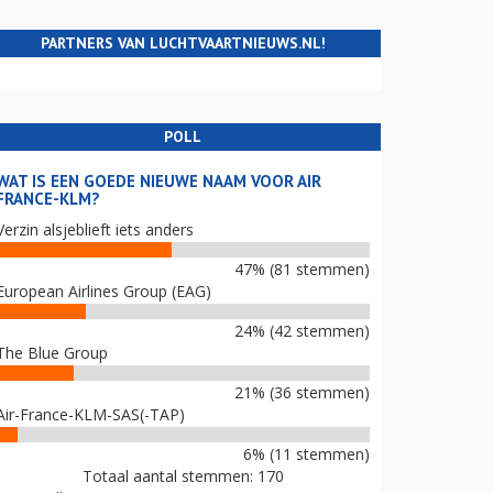
PARTNERS VAN LUCHTVAARTNIEUWS.NL!
POLL
WAT IS EEN GOEDE NIEUWE NAAM VOOR AIR
FRANCE-KLM?
Verzin alsjeblieft iets anders
47% (81 stemmen)
European Airlines Group (EAG)
24% (42 stemmen)
The Blue Group
21% (36 stemmen)
Air-France-KLM-SAS(-TAP)
6% (11 stemmen)
Totaal aantal stemmen: 170