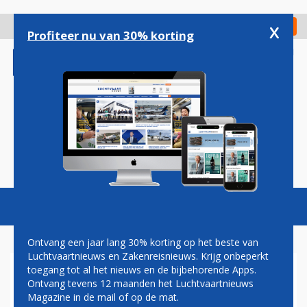
Overslaan
en
x
Digitaal Magazine
Registreer
Check in
naar
Profiteer nu van 30% korting
de
inhoud
gaan
Magazine
Podcasts
Vacatures
Toggl
naviga
Ontvang een jaar lang 30% korting op het beste van
Luchtvaartnieuws en Zakenreisnieuws. Krijg onbeperkt
toegang tot al het nieuws en de bijbehorende Apps.
PRIJZENSLAG ZIT OOK
Ontvang tevens 12 maanden het Luchtvaartnieuws
UNITED CONTINENTAL
Magazine in de mail of op de mat.