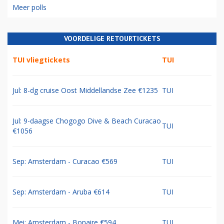
Meer polls
VOORDELIGE RETOURTICKETS
TUI vliegtickets
TUI
Jul: 8-dg cruise Oost Middellandse Zee €1235
TUI
Jul: 9-daagse Chogogo Dive & Beach Curacao
TUI
€1056
Sep: Amsterdam - Curacao €569
TUI
Sep: Amsterdam - Aruba €614
TUI
Mei: Amsterdam - Bonaire €594
TUI