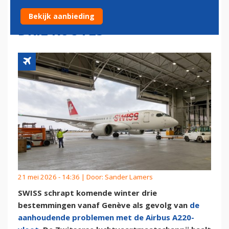
MAATSCHAPPIJ SCHRAPT
Bekijk aanbieding
DRIE ROUTES
21 mei 2026 - 14:36 | Door:
Sander Lamers
SWISS schrapt komende winter drie
bestemmingen vanaf Genève als gevolg van
de
aanhoudende problemen met de Airbus A220-