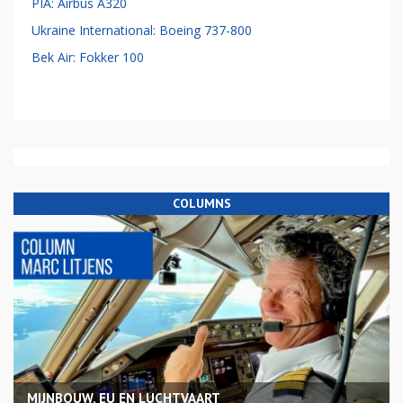
PIA: Airbus A320
Ukraine International: Boeing 737-800
Bek Air: Fokker 100
COLUMNS
MIJNBOUW, EU EN LUCHTVAART