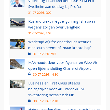
Voormalig financieel directeur KLM Erik
Swelheim aan de slag bij ProRail
31-07-2026, 9:09
Rusland trekt vliegvergunning Izhavia in
wegens zorgen over veiligheid
31-07-2026, 8:03
Wachttijd afgifte onderhoudslicenties
monteurs neemt af, maar krapte blijft
31-07-2026, 7:15
MAA houdt deur voor Ryanair en Wizz Air
open tijdens sluiting Charleroi Airport
30-07-2026, 14:30
Business en First Class steeds
belangrijker voor Air France-KLM:
‘investering betaalt zich uit’
30-07-2026, 12:10
Nabestaanden Germanwings-crash klagen