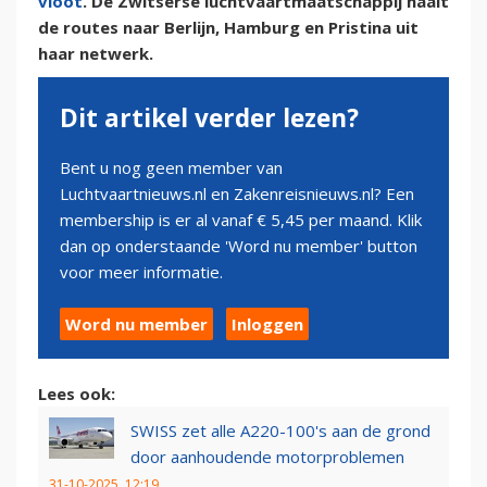
vloot
. De Zwitserse luchtvaartmaatschappij haalt
de routes naar Berlijn, Hamburg en Pristina uit
haar netwerk.
Dit artikel verder lezen?
Bent u nog geen member van
Luchtvaartnieuws.nl en Zakenreisnieuws.nl? Een
membership is er al vanaf € 5,45 per maand. Klik
dan op onderstaande 'Word nu member' button
voor meer informatie.
Word nu member
Inloggen
Lees ook:
SWISS zet alle A220-100's aan de grond
door aanhoudende motorproblemen
31-10-2025, 12:19