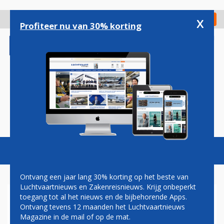
Overslaan
en
x
Digitaal Magazine
Registreer
Check in
naar
Profiteer nu van 30% korting
de
inhoud
gaan
Magazine
Podcasts
Vacatures
Toggl
naviga
Ontvang een jaar lang 30% korting op het beste van
Luchtvaartnieuws en Zakenreisnieuws. Krijg onbeperkt
toegang tot al het nieuws en de bijbehorende Apps.
PROBLEMEN SWISS-AIRBUS
Ontvang tevens 12 maanden het Luchtvaartnieuws
A220’S HOUDEN AAN:
Magazine in de mail of op de mat.