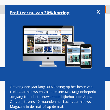
Overslaan
en
x
Digitaal Magazine
Registreer
Check in
naar
Profiteer nu van 30% korting
de
inhoud
gaan
Magazine
Podcasts
Vacatures
Toggl
naviga
Ontvang een jaar lang 30% korting op het beste van
Luchtvaartnieuws en Zakenreisnieuws. Krijg onbeperkt
toegang tot al het nieuws en de bijbehorende Apps.
QANTAS SLUIT AIRBUS A350-
Ontvang tevens 12 maanden het Luchtvaartnieuws
900 UIT VOOR ULTRALANGE
Magazine in de mail of op de mat.