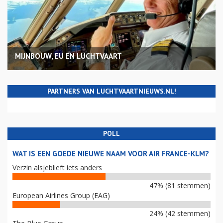
MIJNBOUW, EU EN LUCHTVAART
PARTNERS VAN LUCHTVAARTNIEUWS.NL!
POLL
WAT IS EEN GOEDE NIEUWE NAAM VOOR AIR FRANCE-KLM?
Verzin alsjeblieft iets anders
47% (81 stemmen)
European Airlines Group (EAG)
24% (42 stemmen)