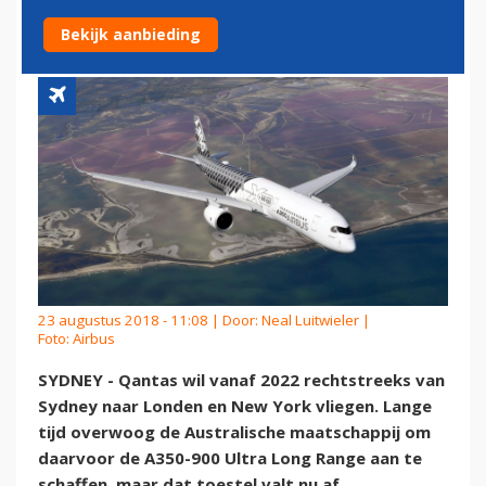
VLUCHTEN
Bekijk aanbieding
23 augustus 2018 - 11:08 | Door:
Neal Luitwieler
|
Foto: Airbus
SYDNEY - Qantas wil vanaf 2022 rechtstreeks van
Sydney naar Londen en New York vliegen. Lange
tijd overwoog de Australische maatschappij om
daarvoor de A350-900 Ultra Long Range aan te
schaffen, maar dat toestel valt nu af.