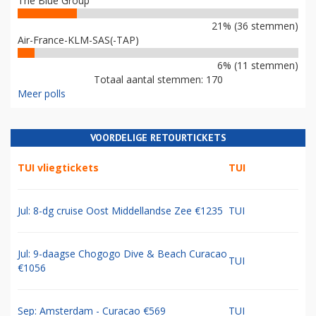
The Blue Group
21% (36 stemmen)
Air-France-KLM-SAS(-TAP)
6% (11 stemmen)
Totaal aantal stemmen: 170
Meer polls
VOORDELIGE RETOURTICKETS
TUI vliegtickets
TUI
Jul: 8-dg cruise Oost Middellandse Zee €1235
TUI
Jul: 9-daagse Chogogo Dive & Beach Curacao
TUI
€1056
Sep: Amsterdam - Curacao €569
TUI