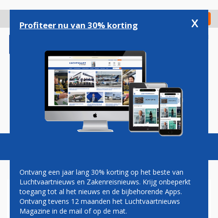
Overslaan
en
x
Digitaal Magazine
Registreer
Check in
naar
Profiteer nu van 30% korting
de
inhoud
gaan
Magazine
Podcasts
Vacatures
Toggl
naviga
Ontvang een jaar lang 30% korting op het beste van
Luchtvaartnieuws en Zakenreisnieuws. Krijg onbeperkt
toegang tot al het nieuws en de bijbehorende Apps.
QANTAS SLUIT AIRBUS A350-
Ontvang tevens 12 maanden het Luchtvaartnieuws
900 UIT VOOR ULTRALANGE
Magazine in de mail of op de mat.