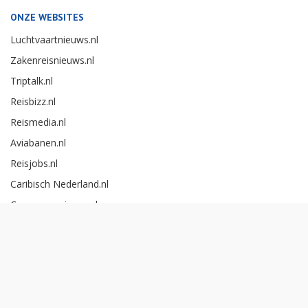
ONZE WEBSITES
Luchtvaartnieuws.nl
Zakenreisnieuws.nl
Triptalk.nl
Reisbizz.nl
Reismedia.nl
Aviabanen.nl
Reisjobs.nl
Caribisch Nederland.nl
Careerexperience.nl
Zakenreisawards.nl