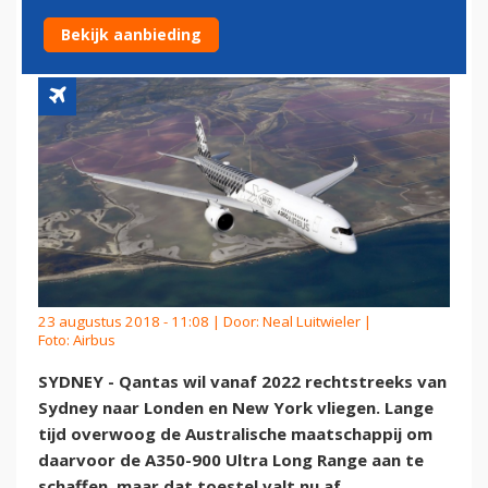
VLUCHTEN
Bekijk aanbieding
23 augustus 2018 - 11:08 | Door:
Neal Luitwieler
|
Foto: Airbus
SYDNEY - Qantas wil vanaf 2022 rechtstreeks van
Sydney naar Londen en New York vliegen. Lange
tijd overwoog de Australische maatschappij om
daarvoor de A350-900 Ultra Long Range aan te
schaffen, maar dat toestel valt nu af.