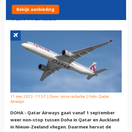
ECONOMY CLASS-VLUCHT
Bekijk aanbieding
TER WERELD
11 mei 2023 - 11:57 | Door:
onze redactie
| Foto: Qatar
Airways
DOHA - Qatar Airways gaat vanaf 1 september
weer non-stop tussen Doha in Qatar en Auckland
in Nieuw-Zeeland vliegen. Daarmee hervat de