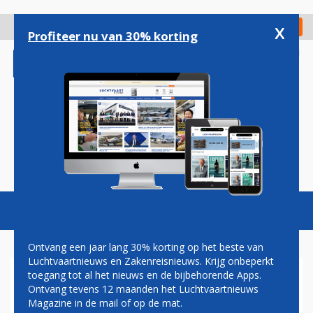
Overslaan
en
x
Digitaal Magazine
Registreer
Check in
naar
Profiteer nu van 30% korting
de
inhoud
gaan
Magazine
Podcasts
Vacatures
Toggl
naviga
Ontvang een jaar lang 30% korting op het beste van
Luchtvaartnieuws en Zakenreisnieuws. Krijg onbeperkt
toegang tot al het nieuws en de bijbehorende Apps.
QATAR AIRWAYS
Ontvang tevens 12 maanden het Luchtvaartnieuws
HERINTRODUCEERT LANGSTE
Magazine in de mail of op de mat.