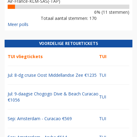
Air-France-KLM-SAS(-TAP)
6% (11 stemmen)
Totaal aantal stemmen: 170
Meer polls
VOORDELIGE RETOURTICKETS
TUI vliegtickets
TUI
Jul: 8-dg cruise Oost Middellandse Zee €1235
TUI
Jul: 9-daagse Chogogo Dive & Beach Curacao
TUI
€1056
Sep: Amsterdam - Curacao €569
TUI