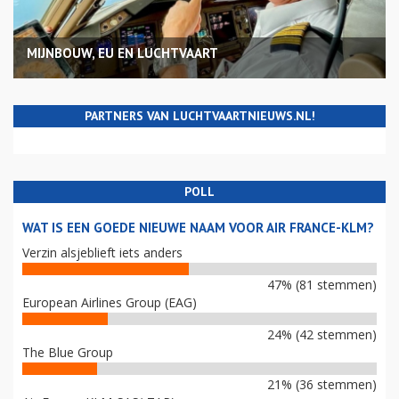
MIJNBOUW, EU EN LUCHTVAART
PARTNERS VAN LUCHTVAARTNIEUWS.NL!
POLL
WAT IS EEN GOEDE NIEUWE NAAM VOOR AIR FRANCE-KLM?
Verzin alsjeblieft iets anders
47% (81 stemmen)
European Airlines Group (EAG)
24% (42 stemmen)
The Blue Group
21% (36 stemmen)