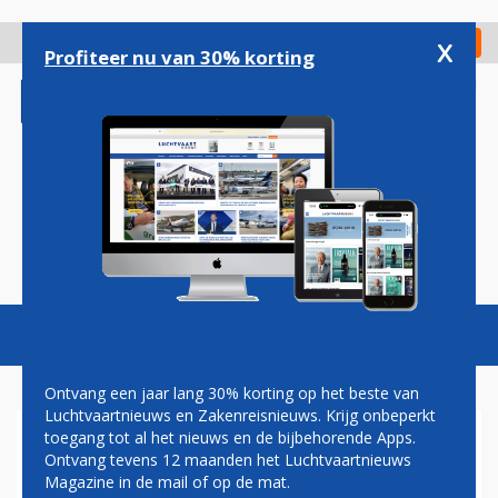
Overslaan
en
x
Digitaal Magazine
Registreer
Check in
naar
Profiteer nu van 30% korting
de
inhoud
gaan
Magazine
Podcasts
Vacatures
Toggl
naviga
Ontvang een jaar lang 30% korting op het beste van
Luchtvaartnieuws en Zakenreisnieuws. Krijg onbeperkt
toegang tot al het nieuws en de bijbehorende Apps.
QATAR AIRWAYS KEERT NA
Ontvang tevens 12 maanden het Luchtvaartnieuws
MAANDEN TERUG OP
Magazine in de mail of op de mat.