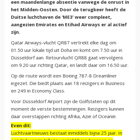
een maandenlange absentie vanwege de onrust in
het Midden-Oosten. Door de terugkeer heeft de
Duitse luchthaven de ‘ME3’ weer compleet,
aangezien Emirates en Etihad Airways er al actief
zijn.
Qatar Airways-vlucht QR87 vertrekt elke dag om
01.50 uur lokale tijd uit Doha en komt om 7.50 uur in
Düsseldorf aan. Retourvlucht QR88 gaat vervolgens
om 9.20 uur richting Qatar, en landt daar om 16.50 uur.
Op de route wordt een Boeing 787-8 Dreamliner
ingezet. Die biedt plaats aan 18 reizigers in Business
en 249 in Economy Class.
Voor Düsseldorf Airport zijn de Golfstaten op dit
moment de verste bestemmingen. Reizigers kunnen
daar overstappen richting Afrika, Azië of Oceanië.
Even dit:
Luchtvaartnieuws bestaat inmiddels bijna 25 jaar. In