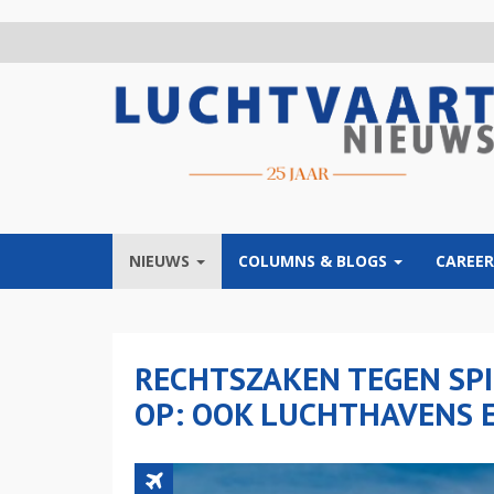
Overslaan
en
naar
de
inhoud
gaan
NIEUWS
COLUMNS & BLOGS
CAREER
RECHTSZAKEN TEGEN SPIR
OP: OOK LUCHTHAVENS E