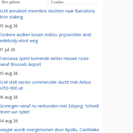
Best gelezen
Crashes
KLM annuleert meerdere vluchten naar Barcelona
door staking
05 aug 26
Donkere wolken boven IndiGo: prijsvechter doet
widebody-vloot weg
31 jul 26
Transavia opent komende winter nieuwe route
vanaf Brussels Airport
05 aug 26
KLM stelt eerste commerciële vlucht met Airbus
A350-900 uit
06 aug 26
Groningen vanaf nu verbonden met Esbjerg: 'scheelt
zeven uur rijden'
04 aug 26
easyJet wordt overgenomen door Apollo, Castlelake