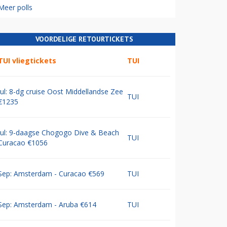
Meer polls
VOORDELIGE RETOURTICKETS
TUI vliegtickets
TUI
Jul: 8-dg cruise Oost Middellandse Zee
TUI
€1235
Jul: 9-daagse Chogogo Dive & Beach
TUI
Curacao €1056
Sep: Amsterdam - Curacao €569
TUI
Sep: Amsterdam - Aruba €614
TUI