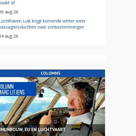
haakt af
06 aug 26
Luchthaven Luik krijgt komende winter weer
passagiersvluchten naar zonbestemmingen
04 aug 26
COLUMNS
MIJNBOUW, EU EN LUCHTVAART