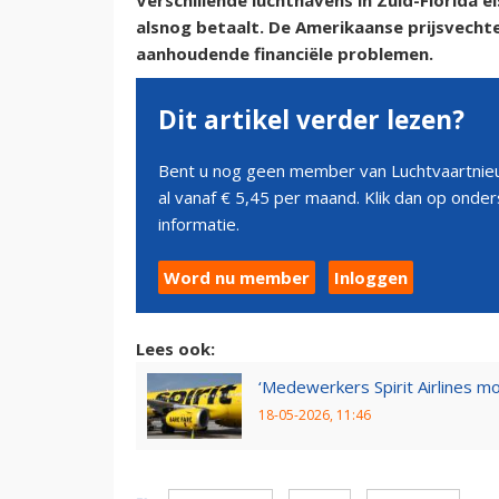
Verschillende luchthavens in Zuid-Florida e
alsnog betaalt. De Amerikaanse prijsvecht
aanhoudende financiële problemen.
Dit artikel verder lezen?
Bent u nog geen member van Luchtvaartnieu
al vanaf € 5,45 per maand. Klik dan op ond
informatie.
Word nu member
Inloggen
Lees ook:
‘Medewerkers Spirit Airlines m
18-05-2026, 11:46