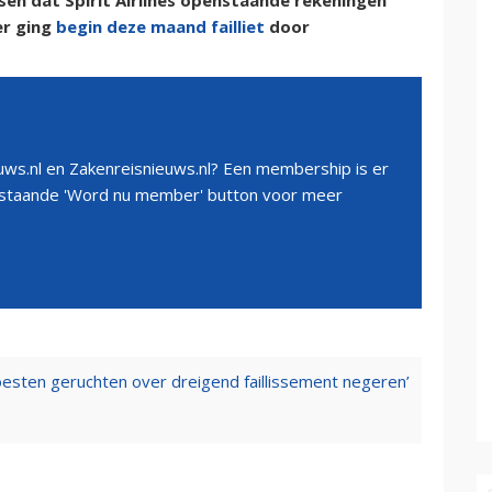
isen dat Spirit Airlines openstaande rekeningen
er ging
begin deze maand failliet
door
ws.nl en Zakenreisnieuws.nl? Een membership is er
erstaande 'Word nu member' button voor meer
oesten geruchten over dreigend faillissement negeren’