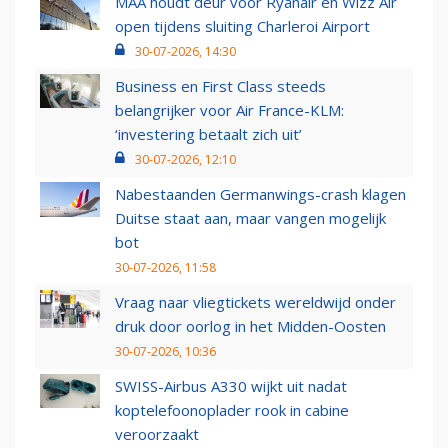
MAA houdt deur voor Ryanair en Wizz Air
open tijdens sluiting Charleroi Airport
30-07-2026, 14:30
Business en First Class steeds
belangrijker voor Air France-KLM:
‘investering betaalt zich uit’
30-07-2026, 12:10
Nabestaanden Germanwings-crash klagen
Duitse staat aan, maar vangen mogelijk
bot
30-07-2026, 11:58
Vraag naar vliegtickets wereldwijd onder
druk door oorlog in het Midden-Oosten
30-07-2026, 10:36
SWISS-Airbus A330 wijkt uit nadat
koptelefoonoplader rook in cabine
veroorzaakt