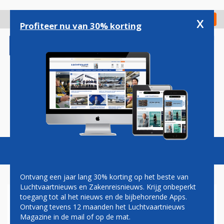
Overslaan
en
x
Digitaal Magazine
Registreer
Check in
naar
Profiteer nu van 30% korting
de
inhoud
gaan
Magazine
Podcasts
Vacatures
Toggl
naviga
Ontvang een jaar lang 30% korting op het beste van
Luchtvaartnieuws en Zakenreisnieuws. Krijg onbeperkt
toegang tot al het nieuws en de bijbehorende Apps.
REISADVIES MIDDEN-OOSTEN
Ontvang tevens 12 maanden het Luchtvaartnieuws
AANGEPAST: 'GOED NIEUWS
Magazine in de mail of op de mat.