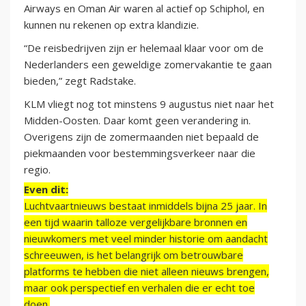
Airways en Oman Air waren al actief op Schiphol, en
kunnen nu rekenen op extra klandizie.
“De reisbedrijven zijn er helemaal klaar voor om de
Nederlanders een geweldige zomervakantie te gaan
bieden,” zegt Radstake.
KLM vliegt nog tot minstens 9 augustus niet naar het
Midden-Oosten. Daar komt geen verandering in.
Overigens zijn de zomermaanden niet bepaald de
piekmaanden voor bestemmingsverkeer naar die
regio.
Even dit:
Luchtvaartnieuws bestaat inmiddels bijna 25 jaar. In
een tijd waarin talloze vergelijkbare bronnen en
nieuwkomers met veel minder historie om aandacht
schreeuwen, is het belangrijk om betrouwbare
platforms te hebben die niet alleen nieuws brengen,
maar ook perspectief en verhalen die er echt toe
doen.