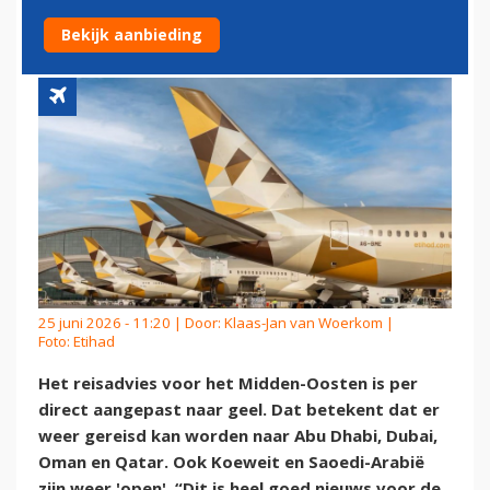
VOOR DUIZENDEN REIZIGERS'
Bekijk aanbieding
25 juni 2026 - 11:20 | Door:
Klaas-Jan van Woerkom
|
Foto: Etihad
Het reisadvies voor het Midden-Oosten is per
direct aangepast naar geel. Dat betekent dat er
weer gereisd kan worden naar Abu Dhabi, Dubai,
Oman en Qatar. Ook Koeweit en Saoedi-Arabië
zijn weer 'open'. “Dit is heel goed nieuws voor de