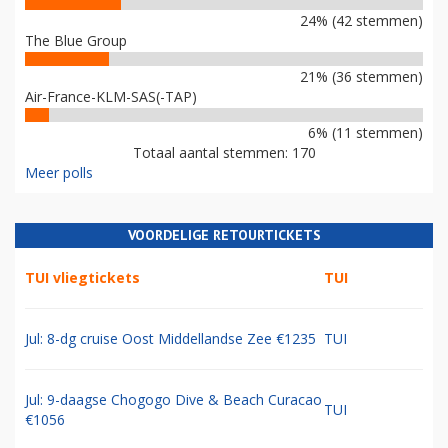
24% (42 stemmen)
The Blue Group
21% (36 stemmen)
Air-France-KLM-SAS(-TAP)
6% (11 stemmen)
Totaal aantal stemmen: 170
Meer polls
VOORDELIGE RETOURTICKETS
TUI vliegtickets
TUI
Jul: 8-dg cruise Oost Middellandse Zee €1235
TUI
Jul: 9-daagse Chogogo Dive & Beach Curacao
TUI
€1056