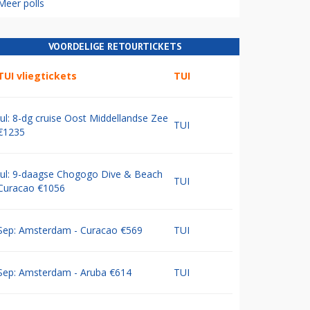
Meer polls
VOORDELIGE RETOURTICKETS
TUI vliegtickets
TUI
Jul: 8-dg cruise Oost Middellandse Zee
TUI
€1235
Jul: 9-daagse Chogogo Dive & Beach
TUI
Curacao €1056
Sep: Amsterdam - Curacao €569
TUI
Sep: Amsterdam - Aruba €614
TUI