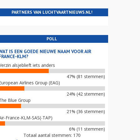
PARTNERS VAN LUCHTVAARTNIEUWS.NL!
POLL
WAT IS EEN GOEDE NIEUWE NAAM VOOR AIR
FRANCE-KLM?
Verzin alsjeblieft iets anders
47% (81 stemmen)
European Airlines Group (EAG)
24% (42 stemmen)
The Blue Group
21% (36 stemmen)
Air-France-KLM-SAS(-TAP)
6% (11 stemmen)
Totaal aantal stemmen: 170