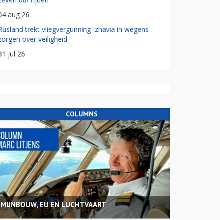
04 aug 26
Rusland trekt vliegvergunning Izhavia in wegens
zorgen over veiligheid
31 jul 26
COLUMNS
MIJNBOUW, EU EN LUCHTVAART