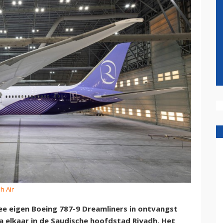
h Air
ee eigen Boeing 787-9 Dreamliners in ontvangst
a elkaar in de Saudische hoofdstad Riyadh. Het