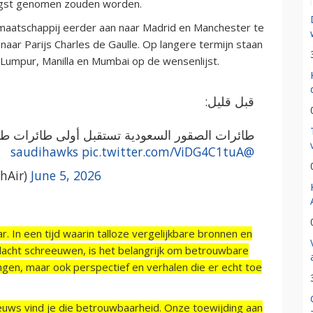
angst genomen zouden worden.
atschappij eerder aan naar Madrid en Manchester te
n naar Parijs Charles de Gaulle. Op langere termijn staan
 Lumpur, Manilla en Mumbai op de wensenlijst.
قبل قليل:
طائرات الصقور السعودية تستقبل أولى طائرات طير
pic.twitter.com/ViDG4C1tuA
@saudihawks
طير (@RiyadhAir)
June 5, 2026
r. In een tijd waarin talloze vergelijkbare bronnen en
acht schreeuwen, is het belangrijk om betrouwbare
ngen, maar ook perspectief en verhalen die er echt toe
ieuws vind je die betrouwbaarheid. Onze toewijding aan