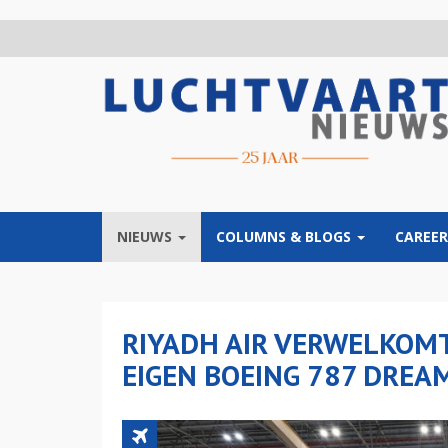
Overslaan
en
naar
de
inhoud
gaan
NIEUWS
COLUMNS & BLOGS
CAREER
RIYADH AIR VERWELKOMT
EIGEN BOEING 787 DREA