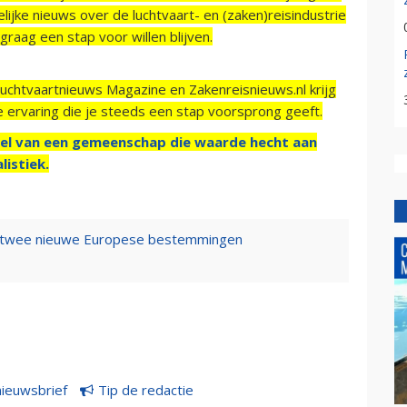
ijke nieuws over de luchtvaart- en (zaken)reisindustrie
raag een stap voor willen blijven.
Luchtvaartnieuws Magazine en Zakenreisnieuws.nl krijg
e ervaring die je steeds een stap voorsprong geeft.
el van een gemeenschap die waarde hecht aan
listiek.
t twee nieuwe Europese bestemmingen
nieuwsbrief
Tip de redactie