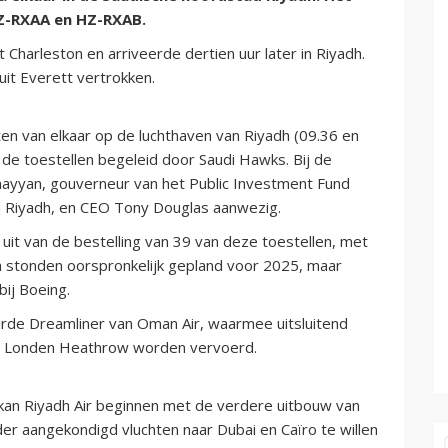
HZ-RXAA en HZ-RXAB.
Charleston en arriveerde dertien uur later in Riyadh.
it Everett vertrokken.
en van elkaar op de luchthaven van Riyadh (09.36 en
de toestellen begeleid door Saudi Hawks. Bij de
ayyan, gouverneur van het Public Investment Fund
an Riyadh, en CEO Tony Douglas aanwezig.
it van de bestelling van 39 van deze toestellen, met
n stonden oorspronkelijk gepland voor 2025, maar
ij Boeing.
urde Dreamliner van Oman Air, waarmee uitsluitend
n Londen Heathrow worden vervoerd.
kan Riyadh Air beginnen met de verdere uitbouw van
er aangekondigd vluchten naar Dubai en Caïro te willen