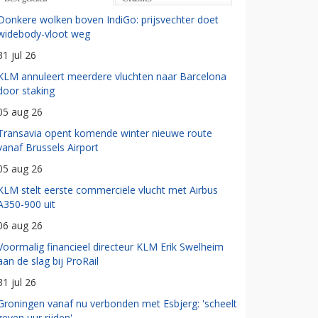
Donkere wolken boven IndiGo: prijsvechter doet
widebody-vloot weg
31 jul 26
KLM annuleert meerdere vluchten naar Barcelona
door staking
05 aug 26
Transavia opent komende winter nieuwe route
vanaf Brussels Airport
05 aug 26
KLM stelt eerste commerciële vlucht met Airbus
A350-900 uit
06 aug 26
Voormalig financieel directeur KLM Erik Swelheim
aan de slag bij ProRail
31 jul 26
Groningen vanaf nu verbonden met Esbjerg: 'scheelt
zeven uur rijden'