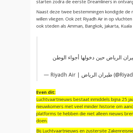
starten zodra de eerste Dreamliners in ontv
Naast deze twee bestemmingen kondigde de ma
willen vliegen. Ook zet Riyadh Air in op vluchte
ook steden als Amman, Bangkok, Jakarta, Kuala
ان الرياض حين دخولها أجواء الوطن
— Riyadh Air | ان الرياض
Even dit:
Luchtvaartnieuws bestaat inmiddels bijna 25 jaa
nieuwkomers met veel minder historie om aand
platforms te hebben die niet alleen nieuws bre
doen.
Bij Luchtvaartnieuws en zustersite Zakenreisn