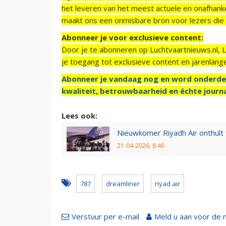
het leveren van het meest actuele en onafhankel
maakt ons een onmisbare bron voor lezers die g
Abonneer je voor exclusieve content:
Door je te abonneren op Luchtvaartnieuws.nl, 
je toegang tot exclusieve content en jarenlang
Abonneer je vandaag nog en word onderde
kwaliteit, betrouwbaarheid en échte journa
Lees ook:
Nieuwkomer Riyadh Air onthul
21-04-2026, 8:46
787
dreamliner
riyad air
Verstuur per e-mail
Meld u aan voor de 