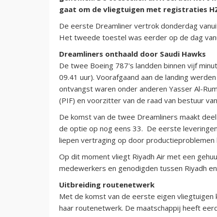
gaat om de vliegtuigen met registraties 
De eerste Dreamliner vertrok donderdag vanuit 
Het tweede toestel was eerder op de dag vanu
Dreamliners onthaald door Saudi Hawks
De twee Boeing 787's landden binnen vijf minut
09.41 uur). Voorafgaand aan de landing werden 
ontvangst waren onder anderen Yasser Al-Rum
(PIF) en voorzitter van de raad van bestuur v
De komst van de twee Dreamliners maakt deel u
de optie op nog eens 33. De eerste leveringe
liepen vertraging op door productieproblemen b
Op dit moment vliegt Riyadh Air met een gehu
medewerkers en genodigden tussen Riyadh e
Uitbreiding routenetwerk
Met de komst van de eerste eigen vliegtuigen 
haar routenetwerk. De maatschappij heeft eerd