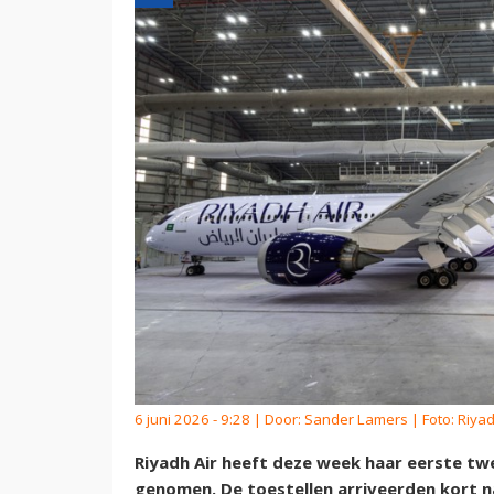
6 juni 2026 - 9:28 | Door:
Sander Lamers
| Foto: Riyad
Riyadh Air heeft deze week haar eerste tw
genomen. De toestellen arriveerden kort n